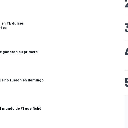
 en F1: dulces
rtes
e ganaron su primera
o
que no fueron en domingo
l mundo de F1 que fichó