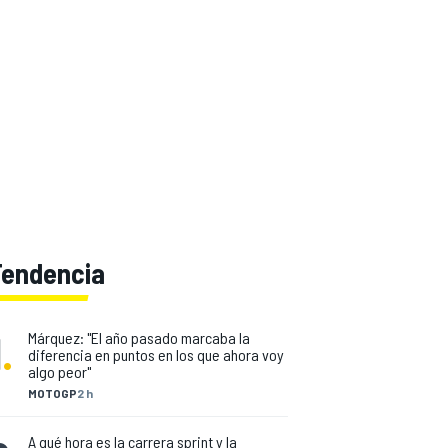
Tendencia
1
.
Márquez: "El año pasado marcaba la
diferencia en puntos en los que ahora voy
algo peor"
MOTOGP
2 h
A qué hora es la carrera sprint y la