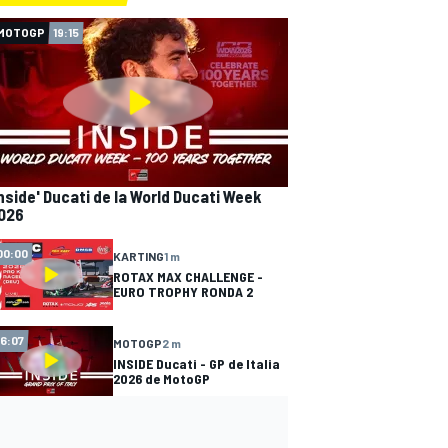
MOTOGP
19:15
Inside' Ducati de la World Ducati Week
026
00:00
KARTING
1 m
ROTAX MAX CHALLENGE -
EURO TROPHY RONDA 2
16:07
MOTOGP
2 m
INSIDE Ducati - GP de Italia
2026 de MotoGP