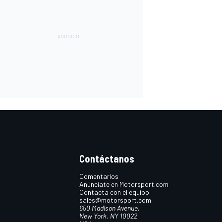
Contáctanos
Comentarios
Anúnciate en Motorsport.com
Contacta con el equipo
sales@motorsport.com
650 Madison Avenue,
New York, NY 10022