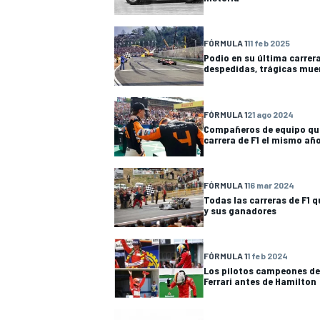
FÓRMULA 1
11 feb 2025
Podio en su última carrera
despedidas, trágicas mue
FÓRMULA 1
21 ago 2024
Compañeros de equipo qu
carrera de F1 el mismo añ
FÓRMULA 1
16 mar 2024
Todas las carreras de F1 
y sus ganadores
FÓRMULA 1
1 feb 2024
Los pilotos campeones de
Ferrari antes de Hamilton