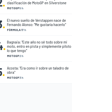
2
.
clasificación de MotoGP en Silverstone
MOTOGP
5 h
3
.
El nuevo sueño de Verstappen nace de
Fernando Alonso: "Me gustaría hacerlo"
FÓRMULA 1
7 h
4
.
Bagnaia: "Este año no sé todo sobre mi
moto, entro en pista y simplemente piloto
lo que tengo"
MOTOGP
2 h
5
.
Acosta: "Era como ir sobre un taladro de
obra"
MOTOGP
3 h