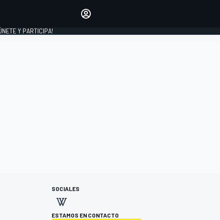
Haz que tu voz se escuche
comentando los artículos
 ÚNETE Y PARTICIPA!
INICIAR SESIÓN
EDICIÓN
ESPAÑA
SOCIALES
ESTAMOS EN CONTACTO