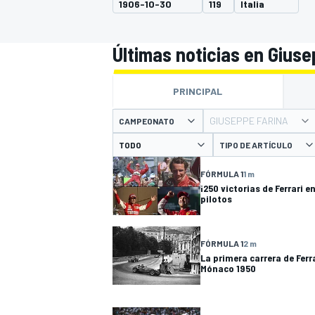
1906-10-30
119
Italia
INDYCAR
WRC
Últimas noticias en Giuse
PRINCIPAL
GIUSEPPE FARINA
CAMPEONATO
TIPO DE ARTÍCULO
FÓRMULA 1
1 m
¡250 victorias de Ferrari e
pilotos
FÓRMULA 1
2 m
WEC
FÓRMULA E
La primera carrera de Ferrar
Mónaco 1950