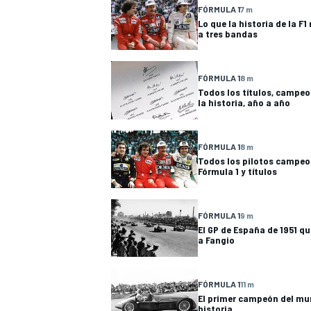
FÓRMULA 1
7 m
Lo que la historia de la F1
a tres bandas
FÓRMULA 1
8 m
Todos los títulos, campeo
la historia, año a año
FÓRMULA 1
8 m
Todos los pilotos campeo
Fórmula 1 y títulos
FÓRMULA 1
9 m
El GP de España de 1951 q
a Fangio
FÓRMULA 1
11 m
El primer campeón del mun
historia