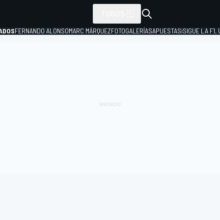
TODOS
ADOS
FERNANDO ALONSO
MARC MÁRQUEZ
FOTOGALERÍAS
APUESTAS
¡SIGUE LA F1,
P