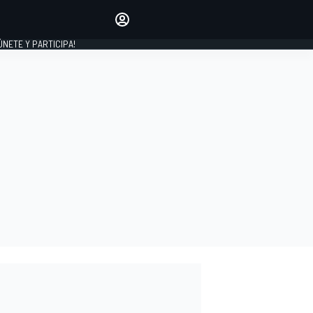
Haz que tu voz se escuche
comentando los artículos
 ÚNETE Y PARTICIPA!
INICIAR SESIÓN
EDICIÓN
ESPAÑA