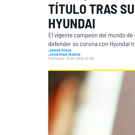
TÍTULO TRAS SU
INDYCAR
WRC
HYUNDAI
El vigente campeón del mundo de r
defender su corona con Hyundai tr
Jamie Klein
Jonathan Noble
Publicado:
10 dic 2019, 10:09
WEC
FÓRMULA E