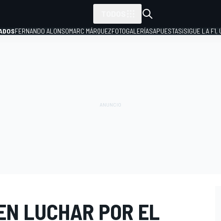
TODOS
ADOS
FERNANDO ALONSO
MARC MÁRQUEZ
FOTOGALERÍAS
APUESTAS
¡SIGUE LA F1,
P
EN LUCHAR POR EL