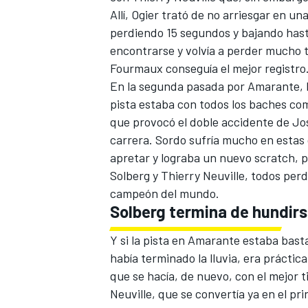
Allí, Ogier trató de no arriesgar en u
perdiendo 15 segundos y bajando hasta
encontrarse y volvía a perder mucho
Fourmaux
conseguía el mejor registro
En la segunda pasada por Amarante, la
pista estaba con todos los baches c
que provocó el doble accidente de Jo
carrera. Sordo sufría mucho en estas 
apretar y lograba un nuevo scratch, p
Solberg y Thierry Neuville, todos per
MÁS CATEGORÍAS
campeón del mundo.
Solberg termina de hundir
Y si la pista en Amarante estaba bas
había terminado la lluvia, era práctic
que se hacía, de nuevo, con el mejor 
Neuville, que se convertía ya en el pri