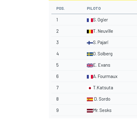
POS.
PILOTO
1
S. Ogier
2
T. Neuville
3
S. Pajari
4
O. Solberg
5
E. Evans
6
A. Fourmaux
7
T.Katsuta
8
D. Sordo
9
Mr. Sesks