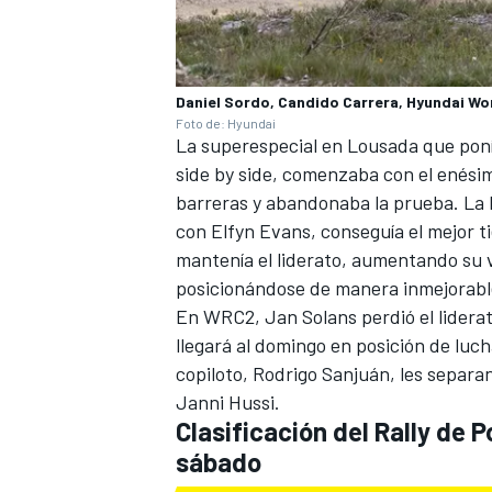
Daniel Sordo, Candido Carrera, Hyundai Wor
Foto de: Hyundai
La superespecial en Lousada que ponía
side by side, comenzaba con el enési
barreras y abandonaba la prueba. La l
con
Elfyn Evans
, conseguía el mejor 
mantenía el liderato, aumentando su v
posicionándose de manera inmejorable
En WRC2, Jan Solans perdió el liderat
llegará al domingo en posición de lucha
copiloto, Rodrigo Sanjuán, les separ
Janni Hussi.
Clasificación del Rally de 
sábado