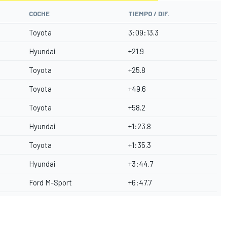
COCHE
TIEMPO / DIF.
Toyota
3:09:13.3
Hyundai
+21.9
Toyota
+25.8
Toyota
+49.6
Toyota
+58.2
Hyundai
+1:23.8
Toyota
+1:35.3
Hyundai
+3:44.7
Ford M-Sport
+6:47.7