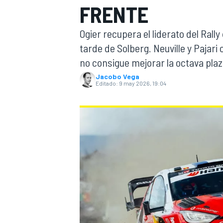
FRENTE
INDYCAR
WRC
Ogier recupera el liderato del Rall
tarde de Solberg. Neuville y Pajari
no consigue mejorar la octava plaz
Jacobo Vega
Editado:
9 may 2026, 19:04
WEC
FÓRMULA E