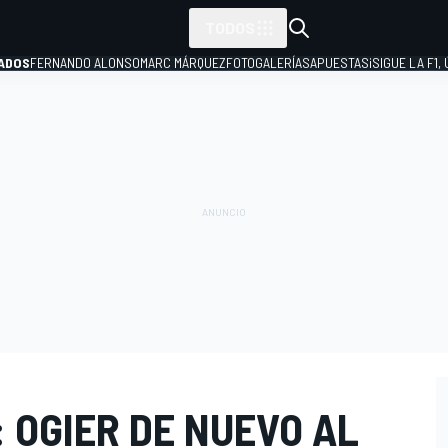
TODOS
ADOS
FERNANDO ALONSO
MARC MÁRQUEZ
FOTOGALERÍAS
APUESTAS
¡SIGUE LA F1,
P
 OGIER DE NUEVO AL