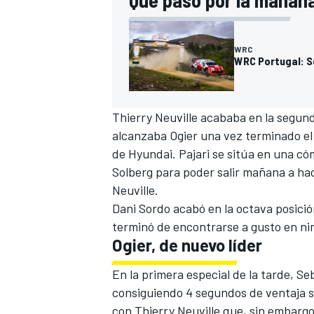
Qué pasó por la mañan
WRC
WRC Portugal: S
Thierry Neuville
acababa en la segund
alcanzaba Ogier una vez terminado el 
de Hyundai. Pajari se sitúa en una có
Solberg para poder salir mañana a hac
Neuville.
Dani Sordo
acabó en la octava posició
terminó de encontrarse a gusto en n
Ogier, de nuevo líder
En la primera especial de la tarde, Se
consiguiendo 4 segundos de ventaja 
con Thierry Neuville que, sin embarg