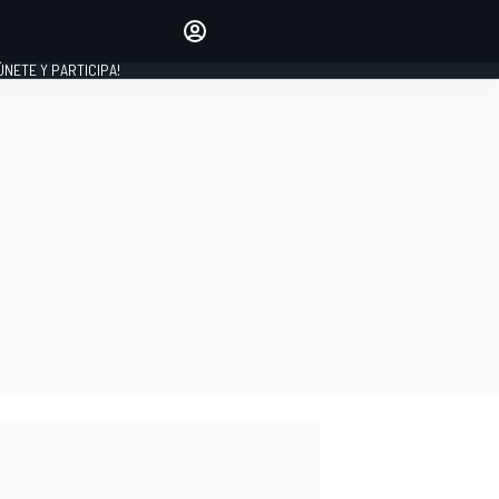
Haz que tu voz se escuche
comentando los artículos
 ÚNETE Y PARTICIPA!
INICIAR SESIÓN
EDICIÓN
ESPAÑA