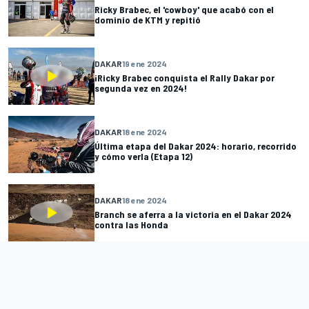
Ricky Brabec, el 'cowboy' que acabó con el
dominio de KTM y repitió
DAKAR
19 ene 2024
¡Ricky Brabec conquista el Rally Dakar por
segunda vez en 2024!
DAKAR
18 ene 2024
Última etapa del Dakar 2024: horario, recorrido
y cómo verla (Etapa 12)
DAKAR
18 ene 2024
Branch se aferra a la victoria en el Dakar 2024
contra las Honda