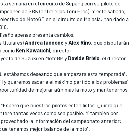
sta semana en el circuito de Sepang con su piloto de
mpeones de SBK (entre ellos Toni Elías
). Y este sábado,
colectivo de MotoGP en el circuito de Malasia, han dado a
018.
diseño apenas presenta cambios.
 titulares (
Andrea Iannone
y
Alex Rins
, que disputarán
sí como
Ken Kawauchi
, director
proyecto de Suzuki en MotoGP y
Davide Brivio
, el director
018, estábamos deseando que empezara esta temporada",
útil y queremos sacarle el máximo partido a los problemas".
oportunidad de mejorar aún más la moto y mantenernos
 "Espero que nuestros pilotos estén listos. Quiero que
antero tantas veces como sea posible. Y también por
 aprovechado la información del campeonato anterior:
 que tenemos mejor balance de la moto".