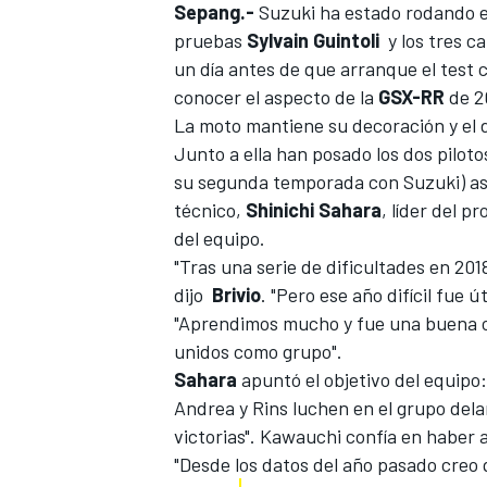
Sepang.-
Suzuki ha estado rodando e
pruebas
Sylvain Guintoli
y los
tres ca
un día antes de que arranque el test 
conocer el aspecto de la
GSX-RR
de 2
La moto mantiene su decoración y el 
Junto a ella han posado los dos pilotos
su segunda temporada con Suzuki) a
técnico,
Shinichi Sahara
, líder del 
del equipo.
"Tras una serie de dificultades en 2
dijo
Brivio
. "Pero ese año difícil fue 
"Aprendimos mucho y fue una buena 
unidos como grupo".
Sahara
apuntó el objetivo del equipo:
Andrea y Rins luchen en el grupo del
victorias". Kawauchi confía en haber
"Desde los datos del año pasado creo