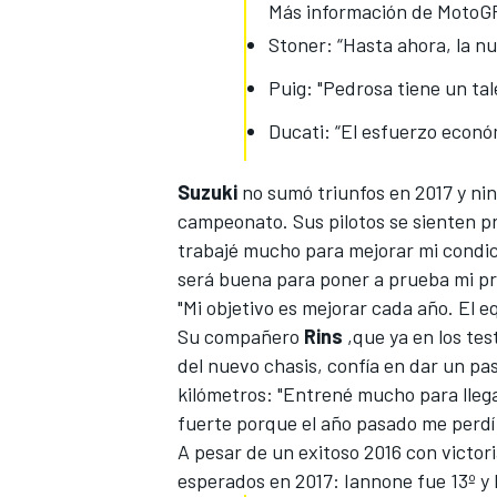
Más información de MotoG
Stoner: “Hasta ahora, la nu
Puig: "Pedrosa tiene un tal
Ducati: “El esfuerzo econó
Suzuki
no sumó
triunfos en 2017 y ni
campeonato. Sus pilotos se sienten pr
trabajé mucho para mejorar mi condic
será buena para poner a prueba mi pr
MÁS CATEGORÍAS
"Mi objetivo es mejorar cada año. El e
Su compañero
Rins
,que ya en los te
del nuevo chasis, confía en dar un pas
kilómetros: "Entrené mucho para lleg
fuerte porque el año pasado me perdí
A pesar de un exitoso 2016 con victori
esperados en 2017: Iannone fue 13º y R