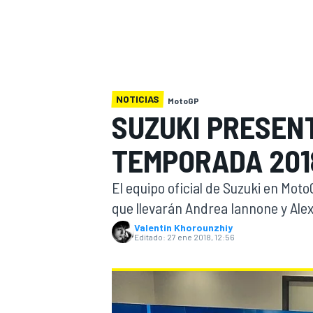
INDYCAR
WRC
NOTICIAS
MotoGP
SUZUKI PRESEN
TEMPORADA 201
El equipo oficial de Suzuki en Mo
que llevarán Andrea Iannone y Alex
Valentin Khorounzhiy
Editado:
27 ene 2018, 12:56
WEC
FÓRMULA E