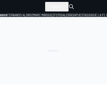
TODOS
ADOS
FERNANDO ALONSO
MARC MÁRQUEZ
FOTOGALERÍAS
APUESTAS
¡SIGUE LA F1,
P