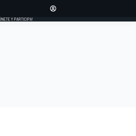
Haz que tu voz se escuche
comentando los artículos
 ÚNETE Y PARTICIPA!
INICIAR SESIÓN
EDICIÓN
ESPAÑA