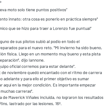
P
eva moto solo tiene puntos positivos”
ento innato; otra cosa es ponerlo en práctica siempre"
mico que se hizo para traer a Lorenzo fue puntual”
nguno de sus pilotos subió al podio
en todo el
eparados para el nuevo reto. "Mi invierno ha sido bueno,
ión física. Llego en un momento muy bueno y esta pista
eparación", dijo Iannone.
quipo oficial corremos para estar delante".
st de noviembre quedó encantado con el ritmo de carrera
o adelante y para ello el primer objetivo es sumar
ar aquí en la mejor condición. Es importante empezar
 muchas carreras".
a de Maverick Viñales incluida, no lograron los resultados
ins, lastrado por las lesiones, 16º.