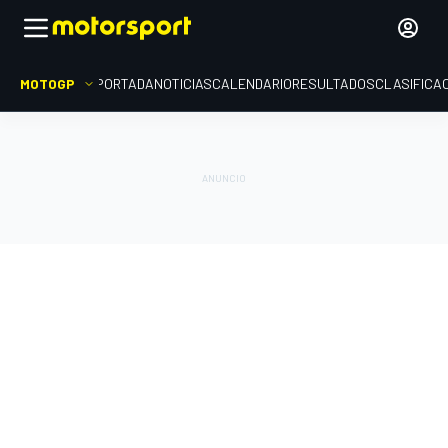
MOTOGP
PORTADA
NOTICIAS
CALENDARIO
RESULTADOS
CLASIFICA