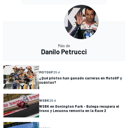
Más de
Danilo Petrucci
MOTOGP
25 d
¿Qué pilotos han ganado carreras en MotoGP y
cuántas?
WSBK
26 d
WSBK en Donington Park - Bulega recupera el
trono y Lecuona remonta en la Race 2