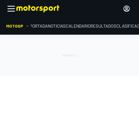
MOTOGP
PORTADA
NOTICIAS
CALENDARIO
RESULTADOS
CLASIFICA