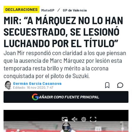
DECLARACIONES
MotoGP
GP de Valencia
MIR: “A MÁRQUEZ NO LO HAN
SECUESTRADO, SE LESIONÓ
LUCHANDO POR EL TÍTULO”
Joan Mir respondió con claridad a los que piensan
que la ausencia de Marc Márquez por lesión esta
temporada resta brillo y mérito a la corona
conquistada por el piloto de Suzuki.
Germán Garcia Casanova
Editado:
16 nov 2020, 7:47
AÑADIR COMO FUENTE PRINCIPAL