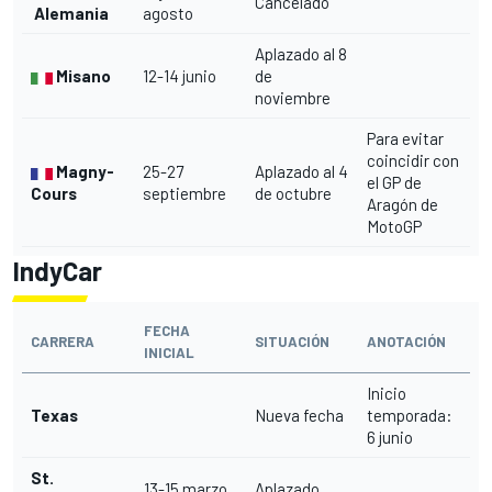
Cancelado
Alemania
agosto
Aplazado al 8
Misano
12-14 junio
de
noviembre
Para evitar
coincidir con
Magny-
25-27
Aplazado al 4
el GP de
Cours
septiembre
de octubre
Aragón de
MotoGP
IndyCar
FECHA
CARRERA
SITUACIÓN
ANOTACIÓN
INICIAL
Inicio
Texas
Nueva fecha
temporada:
6 junio
St.
13-15 marzo
Aplazado