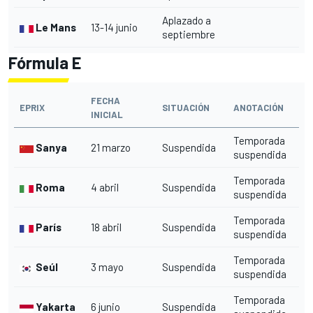
Aplazado a
Le Mans
13-14 junio
septiembre
Fórmula E
FECHA
EPRIX
SITUACIÓN
ANOTACIÓN
INICIAL
Temporada
Sanya
21 marzo
Suspendida
suspendida
Temporada
Roma
4 abril
Suspendida
suspendida
Temporada
París
18 abril
Suspendida
suspendida
Temporada
Seúl
3 mayo
Suspendida
suspendida
Temporada
Yakarta
6 junio
Suspendida