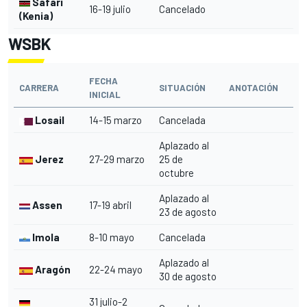
Safari
16-19 julio
Cancelado
(Kenia)
WSBK
FECHA
CARRERA
SITUACIÓN
ANOTACIÓN
INICIAL
Losail
14-15 marzo
Cancelada
Aplazado al
Jerez
27-29 marzo
25 de
octubre
Aplazado al
Assen
17-19 abril
23 de agosto
Imola
8-10 mayo
Cancelada
Aplazado al
Aragón
22-24 mayo
30 de agosto
31 julio-2