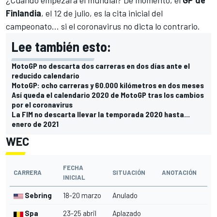
¿Cuándo empezará el mundial? De momento, el
GP de
Finlandia
, el 12 de julio, es la cita inicial del
campeonato... si el coronavirus no dicta lo contrario.
Lee también esto:
MotoGP no descarta dos carreras en dos días ante el
reducido calendario
MotoGP: ocho carreras y 60.000 kilómetros en dos meses
Así queda el calendario 2020 de MotoGP tras los cambios
por el coronavirus
La FIM no descarta llevar la temporada 2020 hasta...
enero de 2021
WEC
FECHA
CARRERA
SITUACIÓN
ANOTACIÓN
INICIAL
Sebring
18-20 marzo
Anulado
Spa
23-25 abril
Aplazado