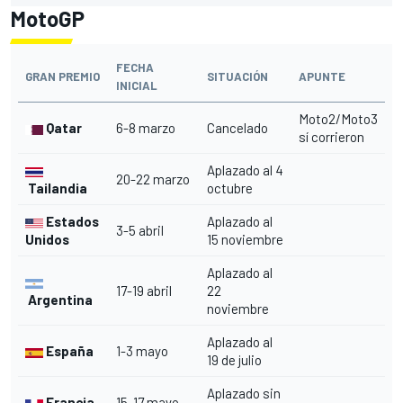
MotoGP
FECHA
GRAN PREMIO
SITUACIÓN
APUNTE
INICIAL
Moto2/Moto3
Qatar
6-8 marzo
Cancelado
sí corrieron
Aplazado al 4
20-22 marzo
Tailandia
octubre
Estados
Aplazado al
3-5 abril
Unidos
15 noviembre
Aplazado al
17-19 abril
22
Argentina
noviembre
Aplazado al
España
1-3 mayo
19 de julio
Aplazado sin
Francia
15-17 mayo