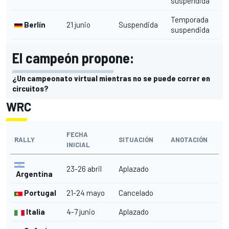
suspendida
Temporada
Berlín
21 junio
Suspendida
suspendida
El campeón propone:
¿Un campeonato virtual mientras no se puede correr en
circuitos?
WRC
FECHA
RALLY
SITUACIÓN
ANOTACIÓN
INICIAL
23-26 abril
Aplazado
Argentina
Portugal
21-24 mayo
Cancelado
Italia
4-7 junio
Aplazado