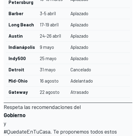
Petersburg
Barber
3-5 abril
Aplazado
Long Beach
17-19 abril
Aplazado
Austin
24-26 abril
Aplazado
Indianápolis
9 mayo
Aplazado
Indy500
25 mayo
Aplazado
Detroit
31 mayo
Cancelado
Mid-Ohio
16 agosto
Adelantado
Gateway
22 agosto
Atrasado
Respeta las recomendaciones del
Gobierno
y
#QuedateEnTuCasa. Te proponemos todos estos