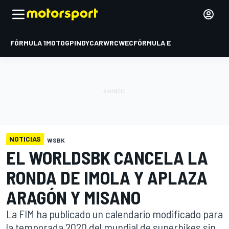
FÓRMULA 1
MOTOGP
INDYCAR
WRC
WEC
FÓRMULA E
NOTICIAS
WSBK
EL WORLDSBK CANCELA LA
RONDA DE IMOLA Y APLAZA
ARAGÓN Y MISANO
La FIM ha publicado un calendario modificado para
la temporada 2020 del mundial de superbikes sin