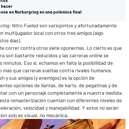
otos
r hacer
one en Nurburgring en una polémica final
ing: Nitro Fueled
son variopintos y afortunadamente
n multijugador local con otros tres amigos (algo
tos días).
e correr contra otros siete oponentes. Lo cierto es que
ra son bastante reducidos y las carreras online se
 minutos. Eso sí, echamos en falta la posibilidad de
go más que carreras sueltas contra rivales humanos.
h y sus amigos (y enemigos) es la opción de
entes opciones de llantas, de karts, de pegatinas y de
tar con un personaje completamente a nuestra medida.
e esta remasterización cuentan con diferentes niveles de
aceleración, velocidad y manejabilidad. Y estos no serán
ción solo es visual, no mecánica.