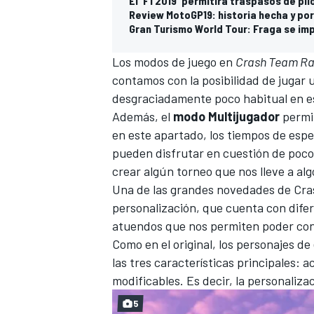
El 'F1 2019' permitirá traspasos de pil
Review MotoGP19: historia hecha y po
Gran Turismo World Tour: Fraga se imp
Los modos de juego en
Crash Team Rac
contamos con la posibilidad de jugar u
desgraciadamente poco habitual en es
Además, el
modo Multijugador
permit
en este apartado, los tiempos de espe
pueden disfrutar en cuestión de pocos
crear algún torneo que nos lleve a al
MÁS CATEGORÍAS
Una de las grandes novedades de Cras
personalización, que cuenta con difer
atuendos que nos permiten poder con
Como en el original, los personajes d
las tres características principales: 
modificables. Es decir, la personaliza
5