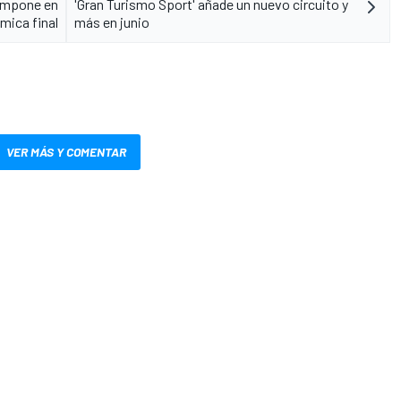
 impone en
'Gran Turismo Sport' añade un nuevo circuito y
mica final
más en junio
VER MÁS Y COMENTAR