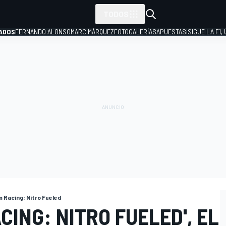
TODOS
ADOS
FERNANDO ALONSO
MARC MÁRQUEZ
FOTOGALERÍAS
APUESTAS
¡SIGUE LA F1,
P
 Racing: Nitro Fueled
CING: NITRO FUELED', EL