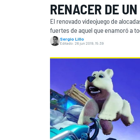
RENACER DE UN
INDYCAR
WRC
El renovado videojuego de alocadas
fuertes de aquel que enamoró a tod
Sergio Lillo
Editado:
26 jun 2019, 15:39
WEC
FÓRMULA E