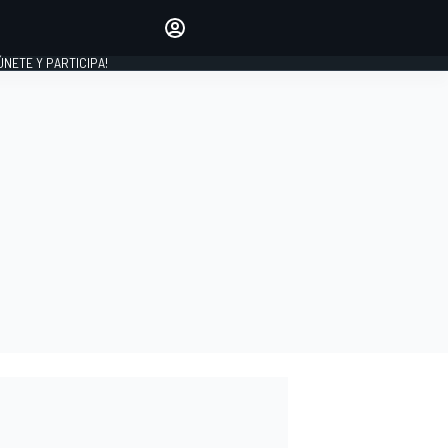
Haz que tu voz se escuche
comentando los artículos
 ÚNETE Y PARTICIPA!
INICIAR SESIÓN
EDICIÓN
ESPAÑA