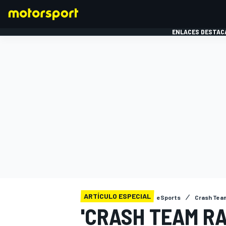
ENLACES DESTAC
FÓRMULA 1
MOTOG
ARTÍCULO ESPECIAL
eSports
Crash Team
'CRASH TEAM RA