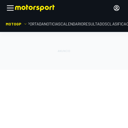
MOTOGP
PORTADA
NOTICIAS
CALENDARIO
RESULTADOS
CLASIFICA