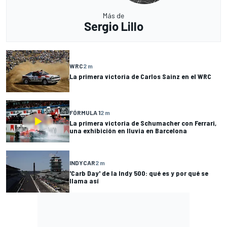
Más de
Sergio Lillo
WRC
2 m
La primera victoria de Carlos Sainz en el WRC
FÓRMULA 1
2 m
La primera victoria de Schumacher con Ferrari,
una exhibición en lluvia en Barcelona
INDYCAR
2 m
'Carb Day' de la Indy 500: qué es y por qué se
llama así