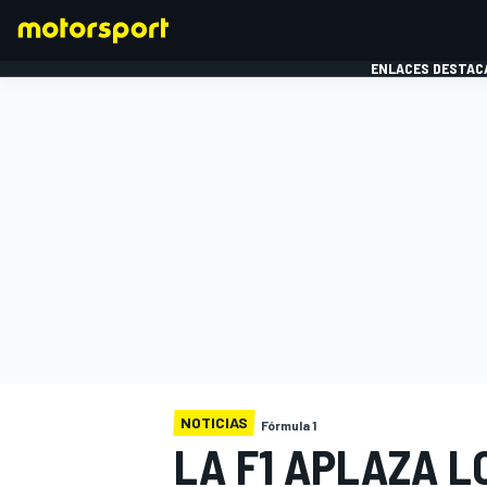
ENLACES DESTAC
FÓRMULA 1
MOTOG
NOTICIAS
Fórmula 1
LA F1 APLAZA L