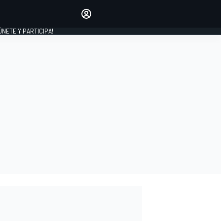
Haz que tu voz se escuche
comentando los artículos
 ÚNETE Y PARTICIPA!
INICIAR SESIÓN
EDICIÓN
ESPAÑA