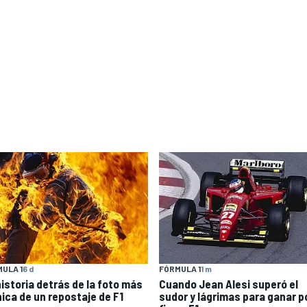
ULA 1
6 d
FÓRMULA 1
1 m
historia detrás de la foto más
Cuando Jean Alesi superó el
nica de un repostaje de F1
sudor y lágrimas para ganar p