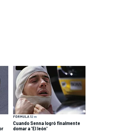
FÓRMULA 1
2 m
Cuando Senna logró finalmente
or
domar a 'El león'