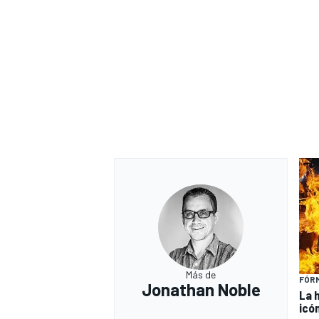
Más de
FÓRM
Jonathan Noble
La 
icó