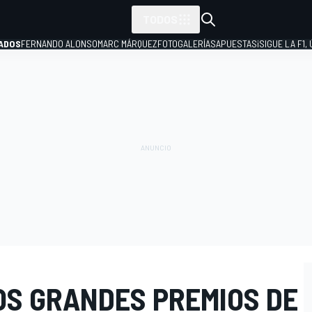
TODOS
ADOS
FERNANDO ALONSO
MARC MÁRQUEZ
FOTOGALERÍAS
APUESTAS
¡SIGUE LA F1,
P
OS GRANDES PREMIOS DE