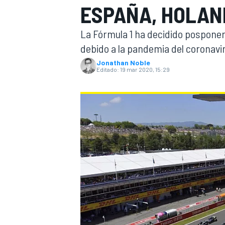
ESPAÑA, HOLAN
INDYCAR
WRC
La Fórmula 1 ha decidido pospone
debido a la pandemia del coronavi
Jonathan Noble
Editado:
19 mar 2020, 15:29
WEC
FÓRMULA E