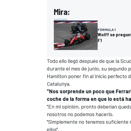
Mira:
FÓRMULA 1
Wolff se pregunt
F1
Todo ello llegó después de que la Scu
durante el mes de junio, su segundo 
Hamilton
poner fin al inicio perfecto
Catalunya
.
"Nos sorprende un poco que Ferrari
coche de la forma en que lo está h
"En mi opinión, pronto deberían qued
nosotros no podemos hacerlo.
"Simplemente no tenemos suficiente m
ellos".