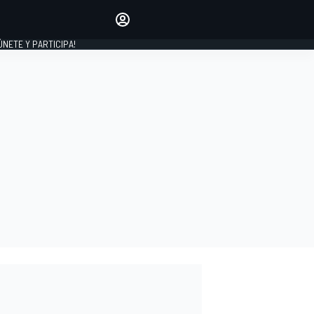
Haz que tu voz se escuche
comentando los artículos
 ÚNETE Y PARTICIPA!
INICIAR SESIÓN
EDICIÓN
ESPAÑA