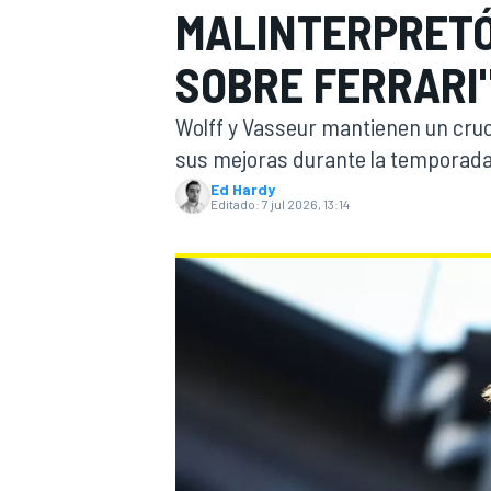
MALINTERPRETÓ
INDYCAR
WRC
SOBRE FERRARI
Wolff y Vasseur mantienen un cruce
sus mejoras durante la temporada
Ed Hardy
Editado:
7 jul 2026, 13:14
WEC
FÓRMULA E