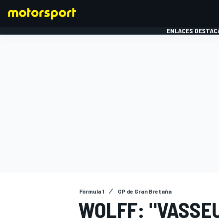
ENLACES DESTAC
FÓRMULA 1
MOTOG
Fórmula 1
GP de Gran Bretaña
WOLFF: "VASSE