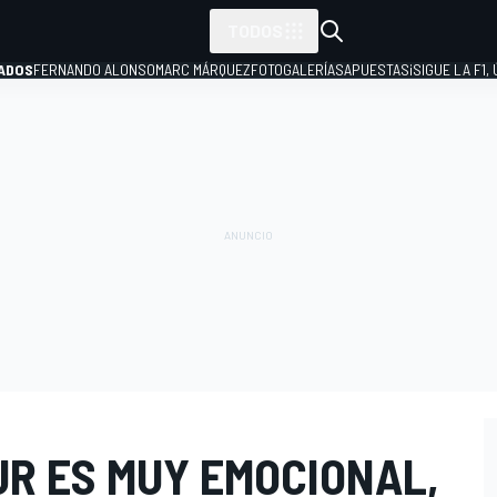
TODOS
ADOS
FERNANDO ALONSO
MARC MÁRQUEZ
FOTOGALERÍAS
APUESTAS
¡SIGUE LA F1,
P
UR ES MUY EMOCIONAL,