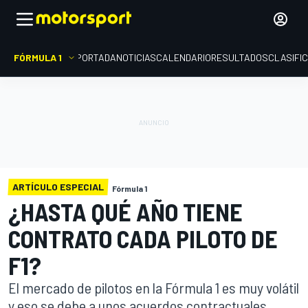
FÓRMULA 1
PORTADA
NOTICIAS
CALENDARIO
RESULTADOS
CLASIFI
ARTÍCULO ESPECIAL
Fórmula 1
¿HASTA QUÉ AÑO TIENE
CONTRATO CADA PILOTO DE
F1?
El mercado de pilotos en la Fórmula 1 es muy volátil
y eso se debe a unos acuerdos contractuales