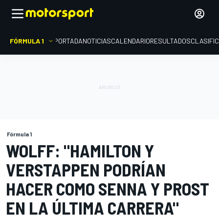
FÓRMULA 1
PORTADA
NOTICIAS
CALENDARIO
RESULTADOS
CLASIFI
Fórmula 1
WOLFF: "HAMILTON Y
VERSTAPPEN PODRÍAN
HACER COMO SENNA Y PROST
EN LA ÚLTIMA CARRERA"