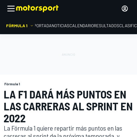
FÓRMULA 1
PORTADA
NOTICIAS
CALENDARIO
RESULTADOS
CLASIFI
Fórmula 1
LA F1 DARÁ MÁS PUNTOS EN
LAS CARRERAS AL SPRINT EN
2022
La Fórmula 1 quiere repartir más puntos en las
carreras al sprint de la próxima temporada, y