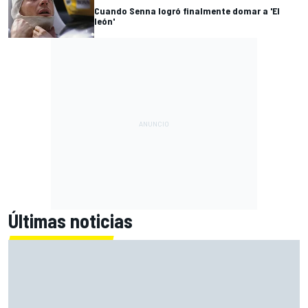
Cuando Senna logró finalmente domar a 'El
león'
Últimas noticias