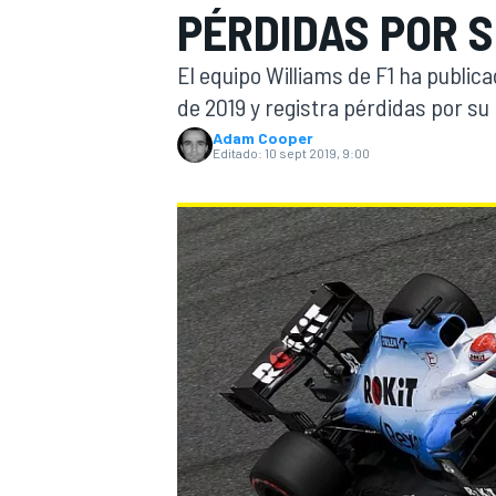
PÉRDIDAS POR S
INDYCAR
WRC
El equipo Williams de F1 ha public
de 2019 y registra pérdidas por su
Adam Cooper
Editado:
10 sept 2019, 9:00
WEC
FÓRMULA E