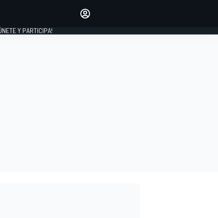
Haz que tu voz se escuche
comentando los artículos
 ÚNETE Y PARTICIPA!
INICIAR SESIÓN
EDICIÓN
ESPAÑA