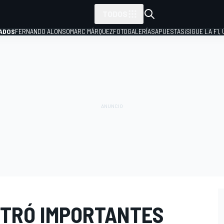
TODOS
ADOS
FERNANDO ALONSO
MARC MÁRQUEZ
FOTOGALERÍAS
APUESTAS
¡SIGUE LA F1,
P
STRÓ IMPORTANTES