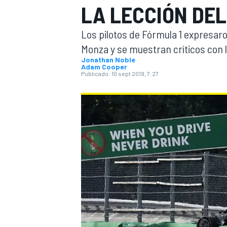
LA LECCIÓN DEL
INDYCAR
WRC
Los pilotos de Fórmula 1 expresaro
Monza y se muestran críticos con l
Jonathan Noble
Adam Cooper
Publicado:
10 sept 2019, 7:27
WEC
FÓRMULA E