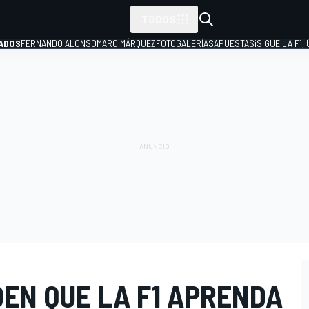
TODOS
ADOS
FERNANDO ALONSO
MARC MÁRQUEZ
FOTOGALERÍAS
APUESTAS
¡SIGUE LA F1,
P
DEN QUE LA F1 APRENDA