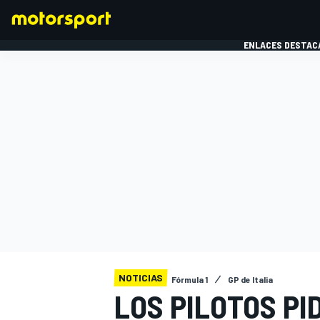
ENLACES DESTAC
FÓRMULA 1
MOTOG
NOTICIAS
Fórmula 1
GP de Italia
LOS PILOTOS PI