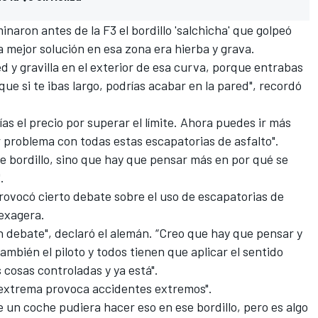
minaron antes de la F3 el bordillo 'salchicha'
que golpeó
a mejor solución en esa zona era hierba y grava.
y gravilla en el exterior de esa curva, porque entrabas
ue si te ibas largo, podrías acabar en la pared", recordó
ías el precio por superar el límite. Ahora puedes ir más
yor problema con todas estas escapatorias de asfalto".
e bordillo, sino que hay que pensar más en por qué se
.
rovocó cierto debate sobre el uso de escapatorias de
exagera.
n debate", declaró el alemán. “Creo que hay que pensar y
mbién el piloto y todos tienen que aplicar el sentido
cosas controladas y ya está".
 extrema provoca accidentes extremos".
un coche pudiera hacer eso en ese bordillo, pero es algo