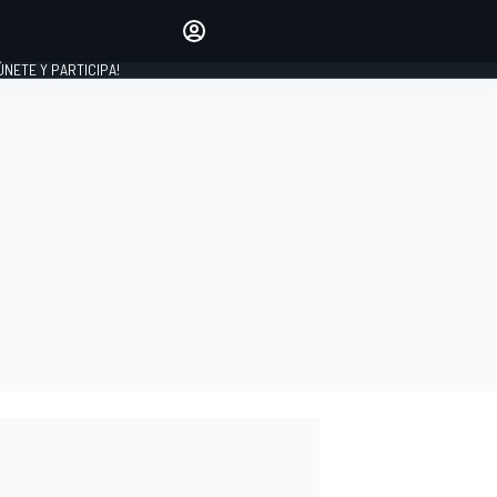
Haz que tu voz se escuche
comentando los artículos
 ÚNETE Y PARTICIPA!
INICIAR SESIÓN
EDICIÓN
ESPAÑA