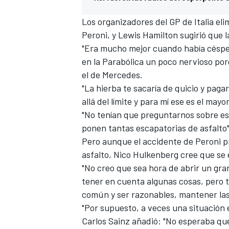
Los organizadores del
GP de Italia eli
Peroni, y
Lewis Hamilton
sugirió que l
"Era mucho mejor cuando había césped 
en la Parabólica un poco nervioso porq
el de
Mercedes
.
"La hierba te sacaría de quicio y pagar
allá del límite y para mí ese es el ma
"No tenían que preguntarnos sobre es
ponen tantas escapatorias de asfalto"
MÁS CATEGORÍAS
Pero aunque el accidente de Peroni p
asfalto,
Nico Hulkenberg
cree que se 
"No creo que sea hora de abrir un gra
tener en cuenta algunas cosas, pero ta
común y ser razonables, mantener las 
"Por supuesto, a veces una situación
Carlos Sainz
añadió: "No esperaba que 