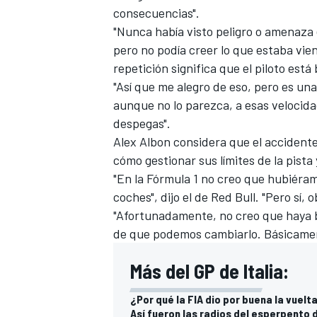
consecuencias".
"Nunca había visto peligro o amenaza e
pero no podía creer lo que estaba vie
repetición significa que el piloto está 
"Así que me alegro de eso, pero es un
aunque no lo parezca, a esas velocida
despegas".
Alex Albon
considera que el accidente
cómo gestionar sus límites de la pista y
"En la Fórmula 1 no creo que hubiéram
coches", dijo el de
Red Bull
. "Pero sí,
"Afortunadamente, no creo que haya bo
de que podemos cambiarlo. Básicament
Más del GP de Italia:
¿Por qué la FIA dio por buena la vuelt
Así fueron las radios del esperpento 