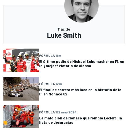
Más de
Luke Smith
FÓRMULA 1
1 m
El último podio de Michael Schumacher en F1, en
la ¿mejor? victoria de Alonso
FÓRMULA 1
2 m
El final de carrera más loco en la historia de la
F1 en Mónaco 82
FÓRMULA 1
29 may 2024
La maldición de Mónaco que rompió Leclerc: la
lista de desgracias