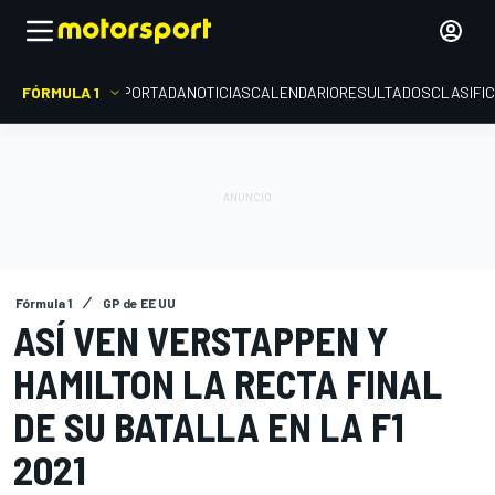
FÓRMULA 1
PORTADA
NOTICIAS
CALENDARIO
RESULTADOS
CLASIFI
Fórmula 1
GP de EE UU
ASÍ VEN VERSTAPPEN Y
HAMILTON LA RECTA FINAL
DE SU BATALLA EN LA F1
2021