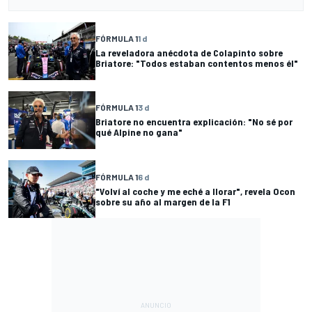
FÓRMULA 1
1 d
La reveladora anécdota de Colapinto sobre
Briatore: "Todos estaban contentos menos él"
FÓRMULA 1
3 d
Briatore no encuentra explicación: "No sé por
qué Alpine no gana"
FÓRMULA 1
6 d
"Volví al coche y me eché a llorar", revela Ocon
sobre su año al margen de la F1