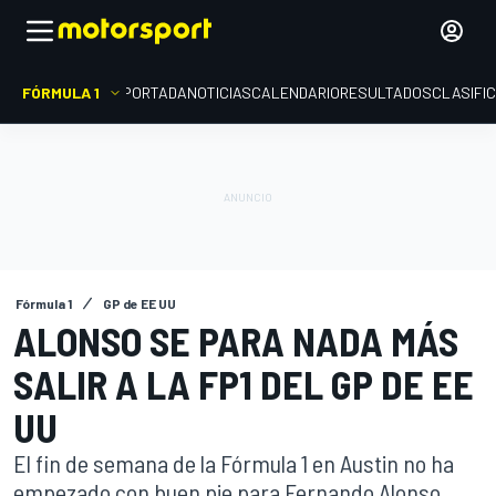
FÓRMULA 1
PORTADA
NOTICIAS
CALENDARIO
RESULTADOS
CLASIFI
Fórmula 1
GP de EE UU
ALONSO SE PARA NADA MÁS
SALIR A LA FP1 DEL GP DE EE
UU
El fin de semana de la Fórmula 1 en Austin no ha
empezado con buen pie para Fernando Alonso,