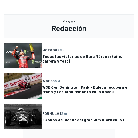
Más de
Redacción
MOTOGP
28 d
Todas las victorias de Marc Márquez (año,
carrera y foto)
WSBK
29 d
WSBK en Donington Park - Bulega recupera el
trono y Lecuona remonta en la Race 2
FÓRMULA 1
2 m
66 años del debut del gran Jim Clark en la F1