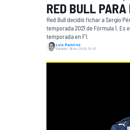
RED BULL PARA L
INDYCAR
WRC
Red Bull decidió fichar a Sergio 
temporada 2021 de Fórmula 1. Es el
temporada en F1.
Luis Ramírez
Editado:
18 dic 2020, 15:07
WEC
FÓRMULA E