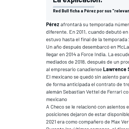
Red Bull ficha a Pérez por sus "relev
Pérez
afrontará su temporada número
diferente. En 2011, cuando debutó en 
estuvo hasta el final de la temporada 
Un año después desembarcó en
McLa
llegar en 2014 a Force India. La escu
mediados de 2018, después de un
pro
al empresario canadiense
Lawrence
El mexicano se quedó sin asiento par
de forma anticipada el
contrato de tr
alemán Sebastian Vettel de Ferrari
co
mexicano
A Checo se le relacionó con asientos 
posiciones dejaron de estar disponible
2021 era como compañero de
Max Ver
Durante las últimas semanas, el direc