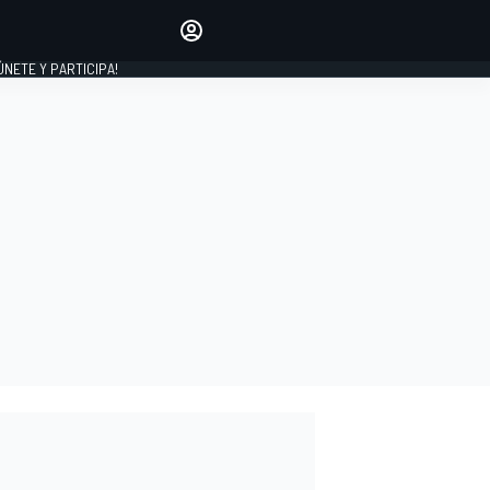
Haz que tu voz se escuche
comentando los artículos
 ÚNETE Y PARTICIPA!
INICIAR SESIÓN
EDICIÓN
ESPAÑA