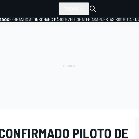
TODOS
ADOS
FERNANDO ALONSO
MARC MÁRQUEZ
FOTOGALERÍAS
APUESTAS
¡SIGUE LA F1,
P
 CONFIRMADO PILOTO DE