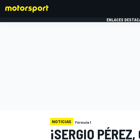
ENLACES DESTAC
FÓRMULA 1
MOTOG
NOTICIAS
Fórmula 1
¡SERGIO PÉREZ,