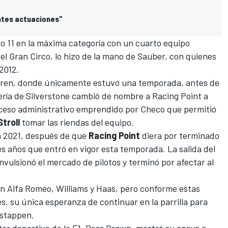
antes actuaciones"
 11 en la máxima categoría con un cuarto equipo
el Gran Circo, lo hizo de la mano de
Sauber,
con quienes
2012.
ren,
donde únicamente estuvo una temporada, antes de
dería de Silverstone cambió de nombre a
Racing Point
a
ceso administrativo emprendido por Checo
que permitió
Stroll
tomar las riendas del equipo.
a 2021, después de que
Racing Point
diera por terminado
es años que entró en vigor esta temporada
. La
salida del
nvulsionó el
mercado de pilotos
y terminó por afectar al
en
Alfa Romeo
,
Williams
y
Haas
, pero conforme estas
s, su única esperanza de continuar en la parrilla para
stappen
.
tor deportivo de la F1,
Ross Brawn, mostró su apoyo a