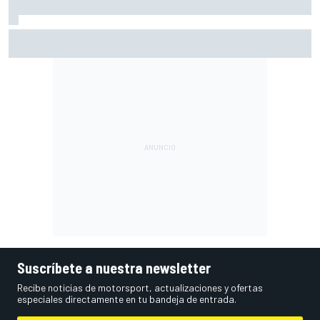
Moto2 en Silverstone – Izan Guevara se lleva una pole
incontestable; González, 4º
Suscríbete a nuestra newsletter
Recibe noticias de motorsport, actualizaciones y ofertas
especiales directamente en tu bandeja de entrada.