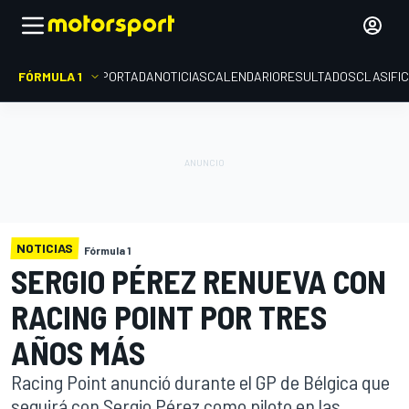
FÓRMULA 1
PORTADA
NOTICIAS
CALENDARIO
RESULTADOS
CLASIFI
NOTICIAS
Fórmula 1
SERGIO PÉREZ RENUEVA CON
RACING POINT POR TRES
AÑOS MÁS
Racing Point anunció durante el GP de Bélgica que
seguirá con Sergio Pérez como piloto en las