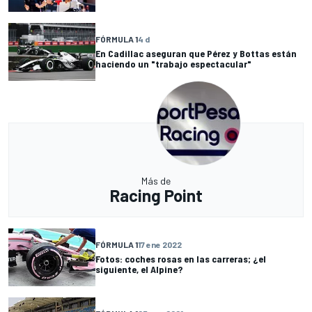
FÓRMULA 1
4 d
En Cadillac aseguran que Pérez y Bottas están
haciendo un "trabajo espectacular"
Más de
Racing Point
FÓRMULA 1
17 ene 2022
Fotos: coches rosas en las carreras; ¿el
siguiente, el Alpine?