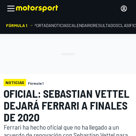
FÓRMULA 1
PORTADA
NOTICIAS
CALENDARIO
RESULTADOS
CLASIFI
NOTICIAS
Fórmula 1
OFICIAL: SEBASTIAN VETTEL
DEJARÁ FERRARI A FINALES
DE 2020
Ferrari ha hecho oficial que no ha llegado a un
acuerdo de renovación con Sebastian Vettel para