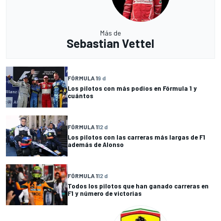
Más de
Sebastian Vettel
FÓRMULA 1
9 d
Los pilotos con más podios en Fórmula 1 y
cuántos
FÓRMULA 1
12 d
Los pilotos con las carreras más largas de F1
además de Alonso
FÓRMULA 1
12 d
Todos los pilotos que han ganado carreras en
F1 y número de victorias