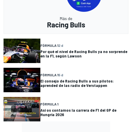
Más de
Racing Bulls
FÓRMULA 1
2 d
Por qué el nivel de Racing Bulls ya no sorprende
en la F1, según Lawson
FÓRMULA 1
5 d
El consejo de Racing Bulls a sus pilotos:
aprended de las radio de Verstappen
FÓRMULA 1
Así os contamos la carrera de F1 del GP de
Hungría 2026