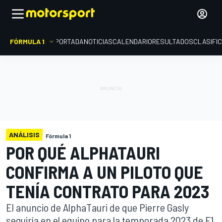
FÓRMULA 1
PORTADA
NOTICIAS
CALENDARIO
RESULTADOS
CLASIFI
ANÁLISIS
Fórmula 1
POR QUÉ ALPHATAURI
CONFIRMA A UN PILOTO QUE
TENÍA CONTRATO PARA 2023
El anuncio de AlphaTauri de que Pierre Gasly
seguiría en el equipo para la temporada 2023 de F1