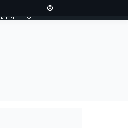
Haz que tu voz se escuche
comentando los artículos
 ÚNETE Y PARTICIPA!
INICIAR SESIÓN
EDICIÓN
ESPAÑA