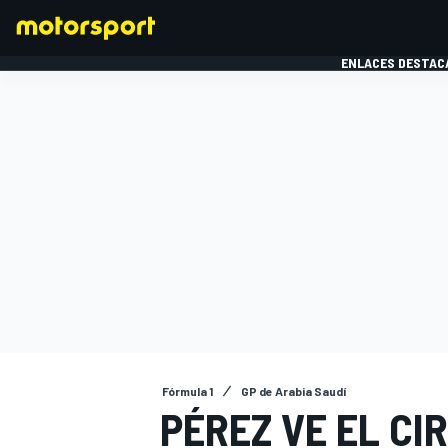
ENLACES DESTAC
FÓRMULA 1
MOTOG
Fórmula 1
GP de Arabia Saudí
PÉREZ VE EL CI