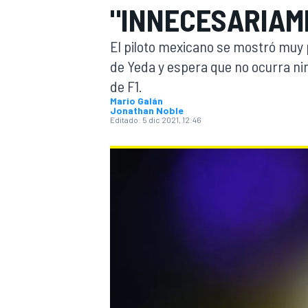
"INNECESARIAM
INDYCAR
WRC
El piloto mexicano se mostró muy p
de Yeda y espera que no ocurra ni
de F1.
Mario Galán
Jonathan Noble
Editado:
5 dic 2021, 12:46
WEC
FÓRMULA E