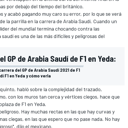
as por debajo del tiempo del británico.
s y acabó pagando muy caro su error, por lo que se verá
de la parrilla en la carrera de Arabia Saudí. Cuando un
 líder del mundial termina chocando contra las
saudí es una de las más difíciles y peligrosas del
el GP de Arabia Saudí de F1 en Yeda:
 carrera del GP de Arabia Saudí 2021 de F1
dí F1 en Yeda y cómo verla
 quinto, habló sobre la complejidad del trazado,
o, con los muros tan cerca y vértices ciegos, hace que
oplaza de F1 en Yeda.
peligroso. Hay muchas rectas en las que hay curvas y
onas ciegas, en las que espero que no pase nada. No hay
groso", dijo el mexicano.