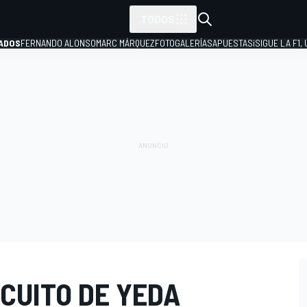
TODOS
ADOS
FERNANDO ALONSO
MARC MÁRQUEZ
FOTOGALERÍAS
APUESTAS
¡SIGUE LA F1,
P
RCUITO DE YEDA