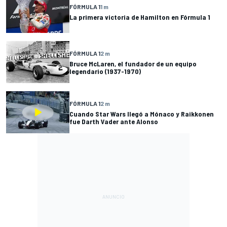
FÓRMULA 1
1 m
La primera victoria de Hamilton en Fórmula 1
FÓRMULA 1
2 m
Bruce McLaren, el fundador de un equipo
legendario (1937-1970)
FÓRMULA 1
2 m
Cuando Star Wars llegó a Mónaco y Raikkonen
fue Darth Vader ante Alonso