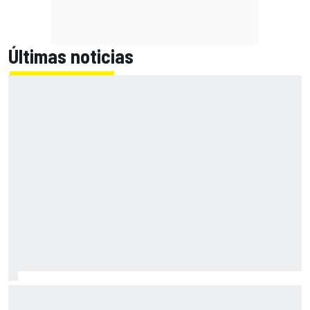
Últimas noticias
Ruiloba gana un Rally Isla de Los Volcanes de infarto por 1
décima y hace historia con Lancia