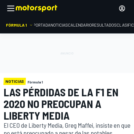
FÓRMULA 1
PORTADA
NOTICIAS
CALENDARIO
RESULTADOS
CLASIFI
NOTICIAS
Fórmula 1
LAS PÉRDIDAS DE LA F1 EN
2020 NO PREOCUPAN A
LIBERTY MEDIA
El CEO de Liberty Media, Greg Maffei, insiste en que
no está preocupado a pesar de las notables