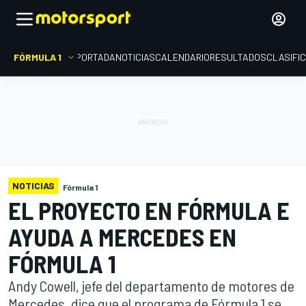
FÓRMULA 1
PORTADA
NOTICIAS
CALENDARIO
RESULTADOS
CLASIFI
NOTICIAS
Fórmula 1
EL PROYECTO EN FÓRMULA E
AYUDA A MERCEDES EN
FÓRMULA 1
Andy Cowell, jefe del departamento de motores de
Mercedes, dice que el programa de Fórmula 1 se