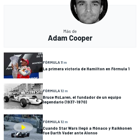
Más de
Adam Cooper
FÓRMULA 1
1 m
La primera victoria de Hamilton en Fórmula 1
FÓRMULA 1
2 m
Bruce McLaren, el fundador de un equipo
legendario (1937-1970)
FÓRMULA 1
2 m
Cuando Star Wars llegó a Mónaco y Raikkonen
fue Darth Vader ante Alonso