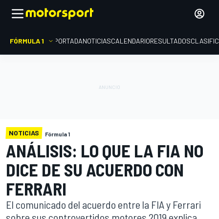
FÓRMULA 1
PORTADA
NOTICIAS
CALENDARIO
RESULTADOS
CLASIFI
NOTICIAS
Fórmula 1
ANÁLISIS: LO QUE LA FIA NO
DICE DE SU ACUERDO CON
FERRARI
El comunicado del acuerdo entre la FIA y Ferrari
sobre sus controvertidos motores 2019 explica