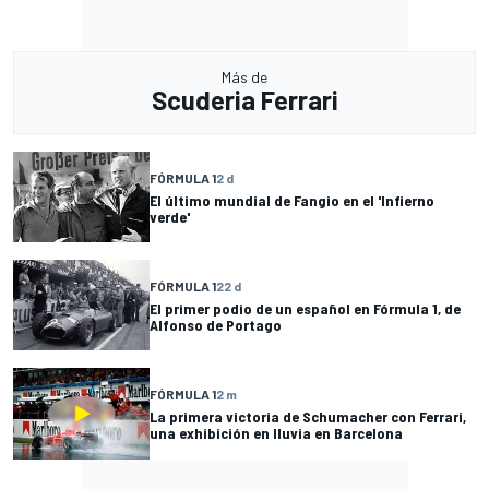
Más de
Scuderia Ferrari
FÓRMULA 1
2 d
El último mundial de Fangio en el 'Infierno
verde'
FÓRMULA 1
22 d
El primer podio de un español en Fórmula 1, de
Alfonso de Portago
FÓRMULA 1
2 m
La primera victoria de Schumacher con Ferrari,
una exhibición en lluvia en Barcelona