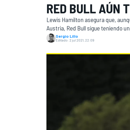
RED BULL AÚN T
INDYCAR
WRC
Lewis Hamilton asegura que, aunq
Austria, Red Bull sigue teniendo un
Sergio Lillo
Editado:
2 jul 2021, 22:09
WEC
FÓRMULA E