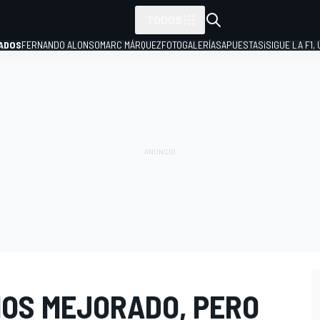
TODOS
ADOS
FERNANDO ALONSO
MARC MÁRQUEZ
FOTOGALERÍAS
APUESTAS
¡SIGUE LA F1,
P
MOS MEJORADO, PERO