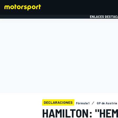
ENLACES DESTAC
FÓRMULA 1
MOTOG
DECLARACIONES
Fórmula 1
GP de Austria
HAMILTON: "HE