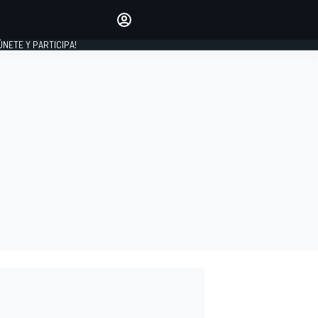
Haz que tu voz se escuche
comentando los artículos
 ÚNETE Y PARTICIPA!
INICIAR SESIÓN
EDICIÓN
ESPAÑA