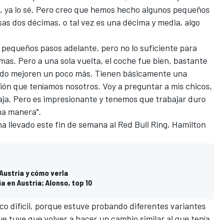
llo, ya lo sé. Pero creo que hemos hecho algunos pequeños
as dos décimas, o tal vez es una décima y media, algo
pequeños pasos adelante, pero no lo suficiente para
mas. Pero a una sola vuelta, el coche fue bien, bastante
bado mejoren un poco más. Tienen básicamente una
ción que teníamos nosotros. Voy a preguntar a mis chicos,
ja. Pero es impresionante y tenemos que trabajar duro
na manera".
ha llevado este fin de semana
al Red Bull Ring, Hamilton
 Austria y cómo verla
a en Austria; Alonso, top 10
co difícil, porque estuve probando diferentes variantes
que tuve que volver a hacer un cambio similar al que tenía