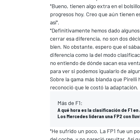
"Bueno, tienen algo extra en el bolsi
progresos hoy. Creo que aún tienen es
así".
"Definitivamente hemos dado algunos 
cerrar esa diferencia, no son dos déci
bien. No obstante, espero que el sá
diferencia como la del modo clasifica
no entiendo de dónde sacan esa venta
para ver si podemos igualarlo de algu
Sobre la
gama más blanda que Pirelli 
reconoció que le costó la adaptación.
Más de F1:
A qué hora es la clasificación de F1 en
Los Mercedes lideran una FP2 con lluvi
"He sufrido un poco. La FP1 fue un po
del coche, y no pareció resultar. Así 