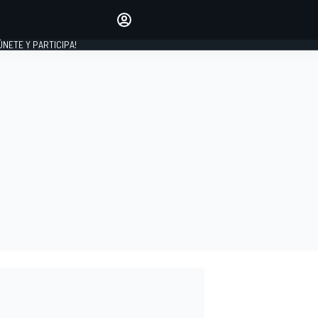
Haz que tu voz se escuche
comentando los artículos
 ÚNETE Y PARTICIPA!
INICIAR SESIÓN
EDICIÓN
ESPAÑA