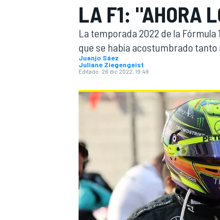
LA F1: "AHORA 
INDYCAR
WRC
La temporada 2022 de la Fórmula 1
que se había acostumbrado tanto a
Juanjo Sáez
Juliane Ziegengeist
Editado:
26 dic 2022, 19:49
WEC
FÓRMULA E