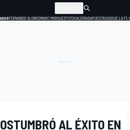
TODOS
ADOS
FERNANDO ALONSO
MARC MÁRQUEZ
FOTOGALERÍAS
APUESTAS
¡SIGUE LA F1,
P
COSTUMBRÓ AL ÉXITO EN