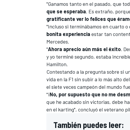
"Ganamos tanto en el pasado, que tod
que se esperaba
. Es extraño, porque
gratificante ver lo felices que é
"Incluso si terminábamos en cuarto o
bonita experiencia
estar tan contento
Mercedes.
"
Ahora aprecio aún más el éxito
. De
y yo terminé segundo, estaba increíble
Hamilton.
Contestando a la pregunta sobre si un
MÁS CATEGORÍAS
vida en la
F1
sin subir a lo más alto de
el siete veces campeón del mundo fue
"¡
No, por supuesto que no me desm
que he acabado sin victorias, debe h
en el
karting
", concluyó el veterano 
También puedes leer: