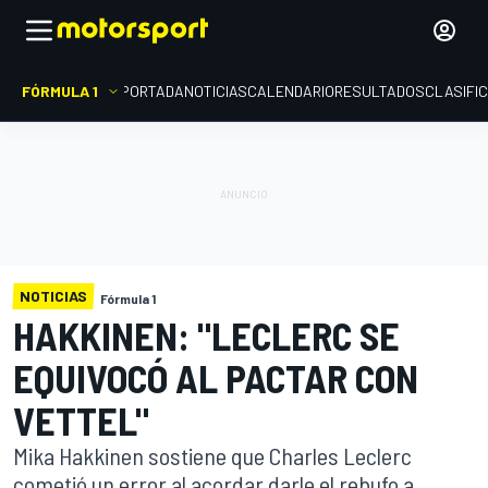
FÓRMULA 1
PORTADA
NOTICIAS
CALENDARIO
RESULTADOS
CLASIFI
NOTICIAS
Fórmula 1
HAKKINEN: "LECLERC SE
EQUIVOCÓ AL PACTAR CON
VETTEL"
Mika Hakkinen sostiene que Charles Leclerc
cometió un error al acordar darle el rebufo a