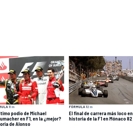
ULA 1
1 m
FÓRMULA 1
2 m
último podio de Michael
El final de carrera más loco en
umacher en F1, en la ¿mejor?
historia de la F1 en Mónaco 82
toria de Alonso