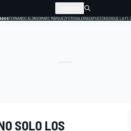
TODOS
ADOS
FERNANDO ALONSO
MARC MÁRQUEZ
FOTOGALERÍAS
APUESTAS
¡SIGUE LA F1,
P
 NO SOLO LOS