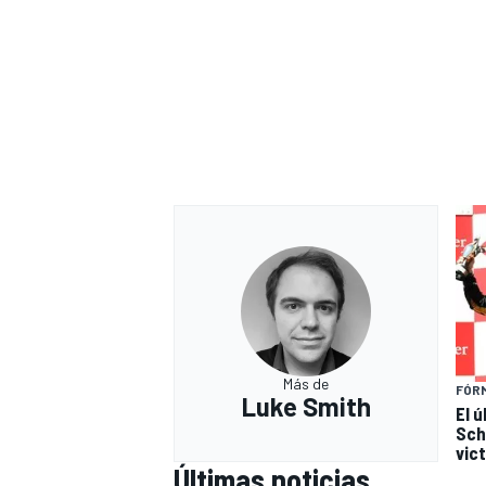
Más de
FÓRM
Luke Smith
El 
Sch
vic
Últimas noticias