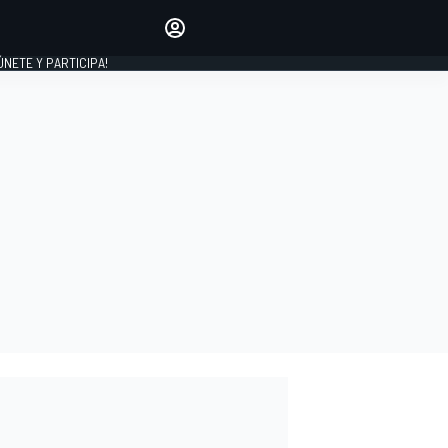
Haz que tu voz se escuche
comentando los artículos
 ÚNETE Y PARTICIPA!
INICIAR SESIÓN
EDICIÓN
ESPAÑA