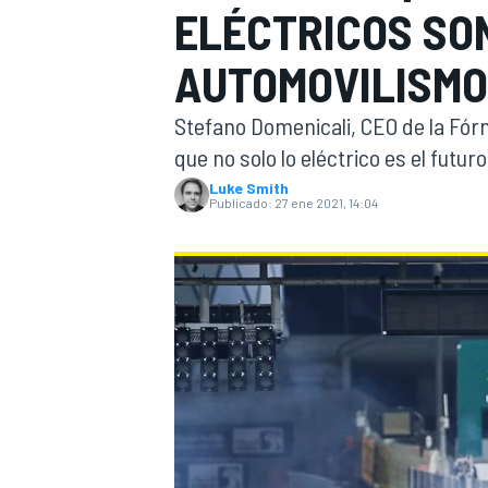
ELÉCTRICOS SO
INDYCAR
WRC
AUTOMOVILISMO
Stefano Domenicali, CEO de la Fórm
que no solo lo eléctrico es el futur
Luke Smith
Publicado:
27 ene 2021, 14:04
WEC
FÓRMULA E