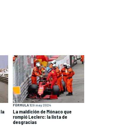
FÓRMULA 1
29 may 2024
 la
La maldición de Mónaco que
rompió Leclerc: la lista de
desgracias