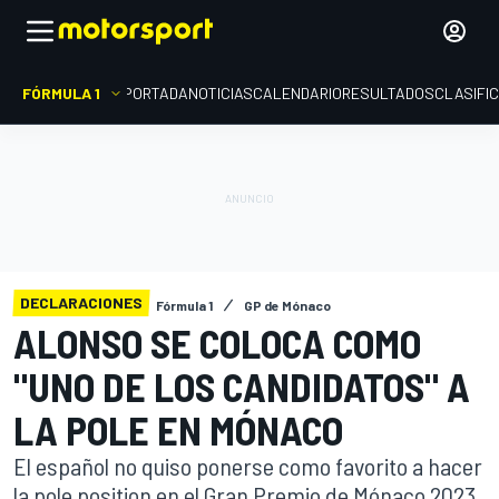
FÓRMULA 1
PORTADA
NOTICIAS
CALENDARIO
RESULTADOS
CLASIFI
DECLARACIONES
Fórmula 1
GP de Mónaco
ALONSO SE COLOCA COMO
"UNO DE LOS CANDIDATOS" A
LA POLE EN MÓNACO
El español no quiso ponerse como favorito a hacer
la pole position en el Gran Premio de Mónaco 2023