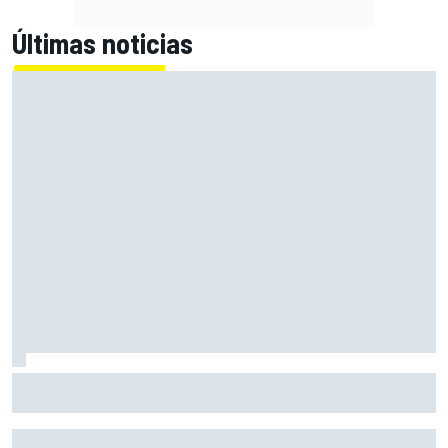
Últimas noticias
MotoGP en DIRECTO: la Práctica de Silverstone (Gran
Bretaña), con Live Timing