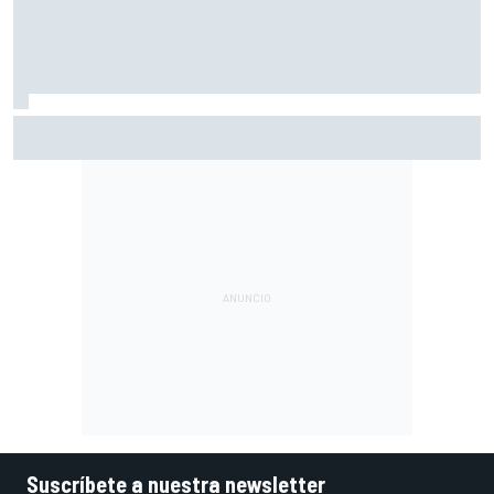
Häkkinen avisa a McLaren de que fichar a Verstappen sería
un error
Suscríbete a nuestra newsletter