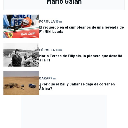
Mario Galán
FÓRMULA 1
5 m
El recuerdo en el cumpleaños de una leyenda de
F1: Niki Lauda
FÓRMULA 1
6 m
Maria Teresa de Filippis, la pionera que desafió
a la F1
DAKAR
7 m
¿Por qué el Rally Dakar se dejó de correr en
África?