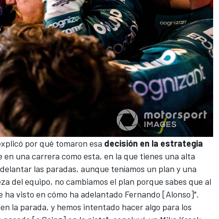
 explicó por qué tomaron esa
decisión en la estrategia
e en una carrera como esta, en la que tienes una alta
 adelantar las paradas, aunque teníamos un plan y una
leza del equipo, no cambiamos el plan porque sabes que al
 se ha visto en cómo ha adelantado Fernando [Alonso]".
 en la parada, y hemos intentado hacer algo para los