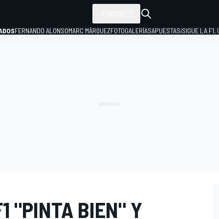
TODOS
ADOS
FERNANDO ALONSO
MARC MÁRQUEZ
FOTOGALERÍAS
APUESTAS
¡SIGUE LA F1,
P
1 "PINTA BIEN" Y