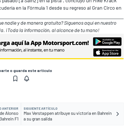
s pasado [a Sainz] en la pista", concluyó un Mike Krack
cudería en la Fórmula 1 desde su regreso al Gran Circo en
que nadie y de manera gratuita? Síguenos
aquí en nuestro
a. ¡Toda la información, al alcance de tu mano!
rte o guarda este artículo
O ANTERIOR
SIGUIENTE ARTÍCULO
 de Alonso
Max Verstappen atribuye su victoria en Bahrein
Bahrein F1
a su gran salida