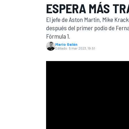
ESPERA MÁS TR
INDYCAR
WRC
El jefe de Aston Martin, Mike Krack
después del primer podio de Fern
Fórmula 1.
Mario Galán
Editado:
5 mar 2023, 19:51
WEC
FÓRMULA E