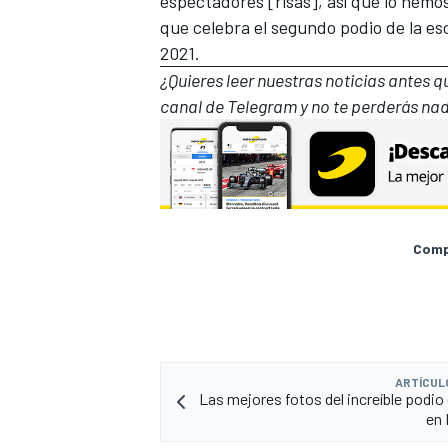
espectadores [risas], así que lo hemo
que celebra el segundo podio de la es
2021.
¿Quieres leer nuestras noticias antes 
canal de Telegram
y no te perderás nad
Compa
ARTÍCUL
Las mejores fotos del increíble podio
en 