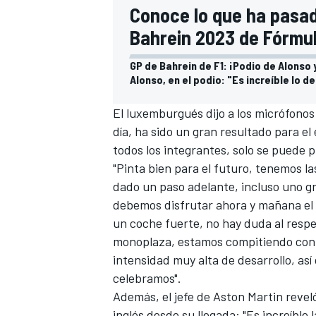
Conoce lo que ha pasad
Bahrein 2023 de Fórmul
GP de Bahrein de F1: ¡Podio de Alonso 
Alonso, en el podio: "Es increíble lo de
El luxemburgués dijo a los micrófono
día, ha sido un gran resultado para e
todos los integrantes, solo se puede 
"Pinta bien para el futuro, tenemos 
dado un paso adelante, incluso uno gr
debemos disfrutar ahora y mañana el
un coche fuerte, no hay duda al respe
monoplaza, estamos compitiendo con l
intensidad muy alta de desarrollo, as
celebramos".
Además, el jefe de Aston Martin reve
inglés desde su llegada: "Es increíble 