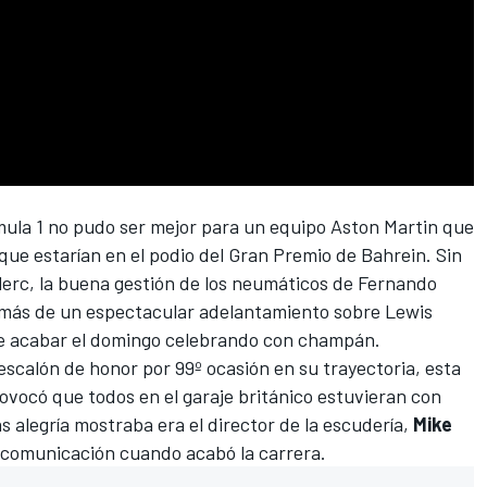
ula 1
no pudo ser mejor para un equipo
Aston Martin
que
que estarían en el podio del Gran Premio de Bahrein. Sin
lerc
, la buena gestión de los neumáticos de
Fernando
emás de un
espectacular adelantamiento
sobre
Lewis
one acabar el domingo celebrando con champán.
n escalón de honor por
99º ocasión en su trayectoria
, esta
rovocó que todos en el garaje británico estuvieran con
s alegría mostraba era el director de la escudería,
Mike
e comunicación cuando acabó la carrera.