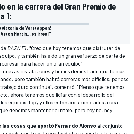
o en la carrera del Gran Premio de
a 1:
y victoria de Verstappen!
 Aston Martin... es irreal"
s de
DAZN F1
: "Creo que hoy tenemos que disfrutar del
l equipo, y también ha sido un gran esfuerzo de parte de
progresar para hacer un gran equipo".
las nuevas instalaciones y hemos demostrado que hemos
ande, pero también habrá carreras más difíciles, por eso
 trabajo duro continúa", comentó. "Pienso que tenemos
cto, ahora tenemos que lidiar con el desarrollo del
os equipos 'top', y ellos están acostumbrados a una
í que debemos mantener el ritmo, pero hoy no, hoy
ló
las cosas que aportó Fernando Alonso
al conjunto
la energía que trae, la positividad que aporta al equipo, y