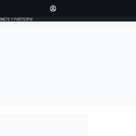
Haz que tu voz se escuche
comentando los artículos
 ÚNETE Y PARTICIPA!
INICIAR SESIÓN
EDICIÓN
ESPAÑA