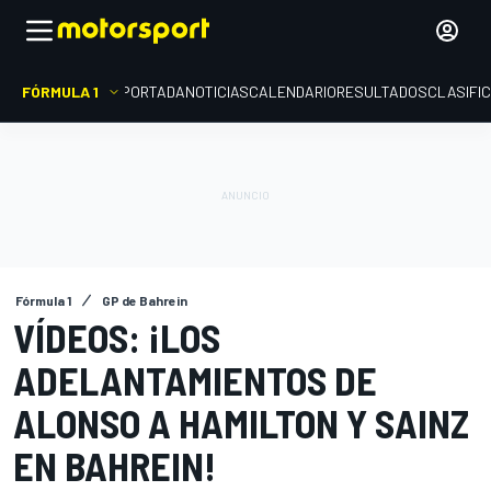
FÓRMULA 1
PORTADA
NOTICIAS
CALENDARIO
RESULTADOS
CLASIFI
Fórmula 1
GP de Bahrein
VÍDEOS: ¡LOS
ADELANTAMIENTOS DE
ALONSO A HAMILTON Y SAINZ
EN BAHREIN!