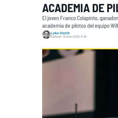
ACADEMIA DE PI
INDYCAR
WRC
El joven Franco Colapinto, ganador
academia de pilotos del equipo Wil
Luke Smith
Editado:
10 ene 2023, 3:34
WEC
FÓRMULA E