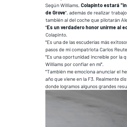
Según Williams,
Colapinto estará "i
de Grove
", además de realizar trabaj
también al del coche que pilotarán
Al
"
Es un verdadero honor unirme al e
Colapinto.
"Es una de las escuderías más exitosos
pasos de mi compatriota
Carlos Reut
"Es una oportunidad increíble por la 
Williams por confiar en mí".
"También me emociona anunciar el he
año que viene en la F3. Realmente di
donde logramos algunos grandes result