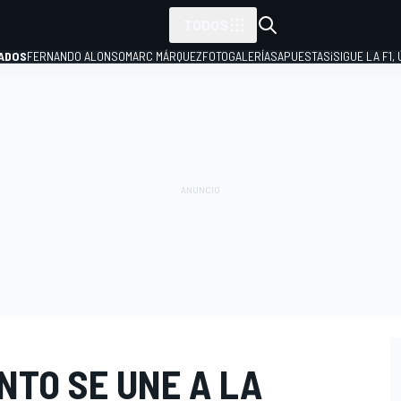
TODOS
ADOS
FERNANDO ALONSO
MARC MÁRQUEZ
FOTOGALERÍAS
APUESTAS
¡SIGUE LA F1,
P
NTO SE UNE A LA