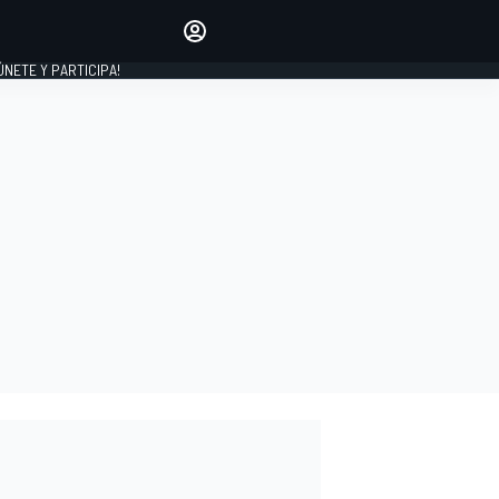
Haz que tu voz se escuche
comentando los artículos
 ÚNETE Y PARTICIPA!
INICIAR SESIÓN
EDICIÓN
ESPAÑA