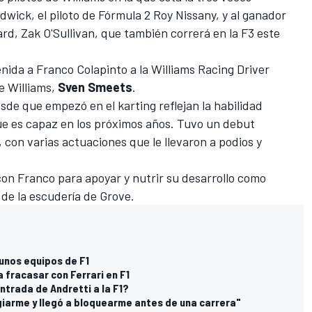
dwick
, el piloto de
Fórmula 2
Roy Nissany
, y al ganador
ard,
Zak O'Sullivan
, que también correrá en la F3 este
ida a Franco Colapinto a la Williams Racing Driver
e Williams,
Sven Smeets
.
sde que empezó en el karting reflejan la habilidad
que es capaz en los próximos años. Tuvo un debut
 con varias actuaciones que le llevaron a podios y
n Franco para apoyar y nutrir su desarrollo como
o de la escudería de Grove.
gunos equipos de F1
 fracasar con Ferrari en F1
ntrada de Andretti a la F1?
iarme y llegó a bloquearme antes de una carrera"