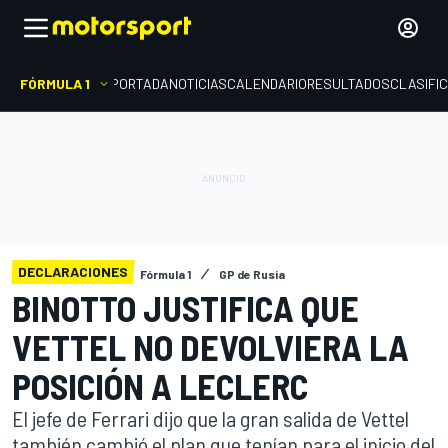
FÓRMULA 1
PORTADA
NOTICIAS
CALENDARIO
RESULTADOS
CLASIFI
DECLARACIONES
Fórmula 1
GP de Rusia
BINOTTO JUSTIFICA QUE
VETTEL NO DEVOLVIERA LA
POSICIÓN A LECLERC
El jefe de Ferrari dijo que la gran salida de Vettel
también cambió el plan que tenían para el inicio del