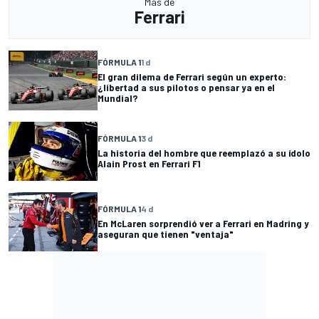
Más de
Ferrari
FÓRMULA 1
1 d
El gran dilema de Ferrari según un experto:
¿libertad a sus pilotos o pensar ya en el
Mundial?
FÓRMULA 1
3 d
La historia del hombre que reemplazó a su ídolo
Alain Prost en Ferrari F1
FÓRMULA 1
4 d
En McLaren sorprendió ver a Ferrari en Madring y
aseguran que tienen "ventaja"