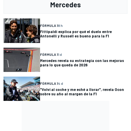
Mercedes
FÓRMULA 1
8 h
Fittipaldi explica por qué el duelo entre
Antonelli y Russell es bueno para la F1
FÓRMULA 1
1 d
Mercedes revela su estrategia con las mejoras
para lo que queda de 2026
FÓRMULA 1
4 d
"Volví al coche y me eché a llorar", revela Ocon
sobre su año al margen de la F1