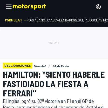
FÓRMULA 1
PORTADA
NOTICIAS
CALENDARIO
RESULTADOS
CLASIFI
DECLARACIONES
Fórmula 1
GP de Rusia
HAMILTON: "SIENTO HABERLE
FASTIDIADO LA FIESTA A
FERRARI"
El inglés logró su 82ª victoria en F1 en el GP de
Rusia, aprovechándose del abandono de Vettel y el