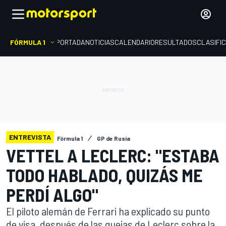
FÓRMULA 1
PORTADA
NOTICIAS
CALENDARIO
RESULTADOS
CLASIFI
ENTREVISTA
Fórmula 1
GP de Rusia
VETTEL A LECLERC: "ESTABA
TODO HABLADO, QUIZÁS ME
PERDÍ ALGO"
El piloto alemán de Ferrari ha explicado su punto
de visa, después de las quejas de Leclerc sobre la