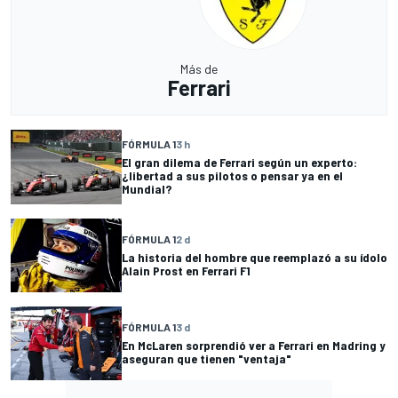
Más de
Ferrari
FÓRMULA 1
3 h
El gran dilema de Ferrari según un experto:
¿libertad a sus pilotos o pensar ya en el
Mundial?
FÓRMULA 1
2 d
La historia del hombre que reemplazó a su ídolo
Alain Prost en Ferrari F1
FÓRMULA 1
3 d
En McLaren sorprendió ver a Ferrari en Madring y
aseguran que tienen "ventaja"