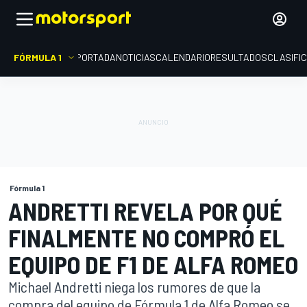
FÓRMULA 1
PORTADA
NOTICIAS
CALENDARIO
RESULTADOS
CLASIFI
Fórmula 1
ANDRETTI REVELA POR QUÉ
FINALMENTE NO COMPRÓ EL
EQUIPO DE F1 DE ALFA ROMEO
Michael Andretti niega los rumores de que la
compra del equipo de Fórmula 1 de Alfa Romeo se