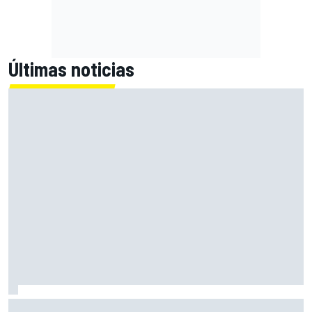
Últimas noticias
Alex Márquez: "Ganar a las Aprilia será imposible. Sin la