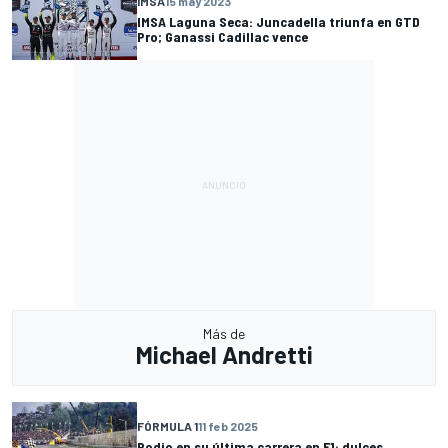
IMSA
15 may 2023
IMSA Laguna Seca: Juncadella triunfa en GTD
Pro; Ganassi Cadillac vence
Más de
Michael Andretti
FÓRMULA 1
11 feb 2025
Podio en su última carrera en F1: dulces