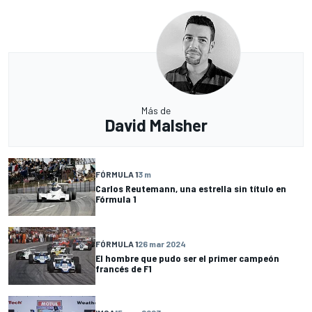
Más de
David Malsher
FÓRMULA 1
3 m
Carlos Reutemann, una estrella sin título en
Fórmula 1
FÓRMULA 1
26 mar 2024
El hombre que pudo ser el primer campeón
francés de F1