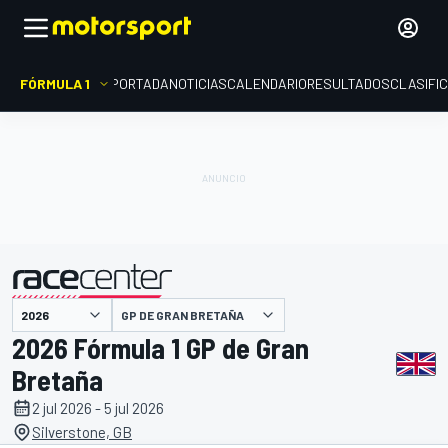
FÓRMULA 1
PORTADA
NOTICIAS
CALENDARIO
RESULTADOS
CLASIFI
presentado por
GP DE GRAN BRETAÑA
2026 Fórmula 1 GP de Gran
Bretaña
2 jul 2026 - 5 jul 2026
Silverstone, GB