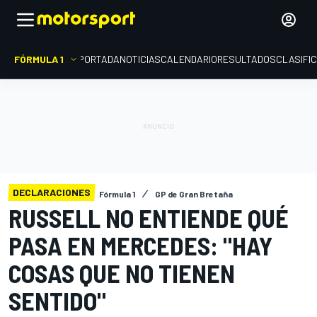
FÓRMULA 1
PORTADA
NOTICIAS
CALENDARIO
RESULTADOS
CLASIFI
DECLARACIONES
Fórmula 1
GP de Gran Bretaña
RUSSELL NO ENTIENDE QUÉ
PASA EN MERCEDES: "HAY
COSAS QUE NO TIENEN
SENTIDO"