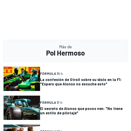
Más de
Pol Hermoso
FÓRMULA 1
5 h
La confesión de Stroll sobre su ídolo en la F1:
"Espero que Alonso no escuche esto"
FÓRMULA 1
7 h
El secreto de Alonso que pocos ven: "No tiene
un estilo de pilotaje"