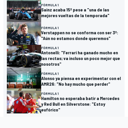
FÓRMULA 1
Sainz acaba 15º pese a "una de las
mejores vueltas de la temporada"
FÓRMULA 1
Verstappen no se conforma con ser 3º:
"Aún no estamos donde queremos"
FÓRMULA 1
Antonelli: "Ferrari ha ganado mucho en
las rectas; va incluso un poco mejor que
nosotros"
FÓRMULA 1
Alonso ya piensa en experimentar con el
AMR26: "No hay mucho que perder"
FÓRMULA 1
Hamilton no esperaba batir a Mercedes
y Red Bull en Silverstone: "Estoy
eufórico"