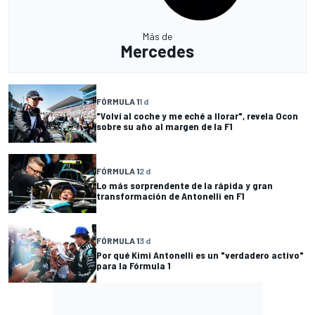
Más de
Mercedes
FÓRMULA 1
1 d
"Volví al coche y me eché a llorar", revela Ocon
sobre su año al margen de la F1
FÓRMULA 1
2 d
Lo más sorprendente de la rápida y gran
transformación de Antonelli en F1
FÓRMULA 1
3 d
Por qué Kimi Antonelli es un "verdadero activo"
para la Fórmula 1