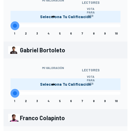
MI VALORACIÓN
LECTORES
VOTA
-
PARA
Selecciona Tu Calificación
VER
1
2
3
4
5
6
7
8
9
10
Gabriel Bortoleto
MI VALORACIÓN
LECTORES
VOTA
-
PARA
Selecciona Tu Calificación
VER
1
2
3
4
5
6
7
8
9
10
Franco Colapinto