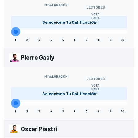
MI VALORACIÓN
LECTORES
VOTA
-
PARA
Selecciona Tu Calificación
VER
1
2
3
4
5
6
7
8
9
10
Pierre Gasly
MI VALORACIÓN
LECTORES
VOTA
-
PARA
Selecciona Tu Calificación
VER
1
2
3
4
5
6
7
8
9
10
Oscar Piastri