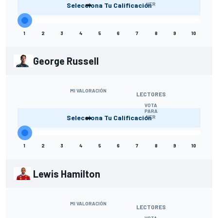
-
Selecciona Tu Calificación
VER
1
2
3
4
5
6
7
8
9
10
George Russell
MI VALORACIÓN
LECTORES
VOTA
-
PARA
Selecciona Tu Calificación
VER
1
2
3
4
5
6
7
8
9
10
Lewis Hamilton
MI VALORACIÓN
LECTORES
VOTA