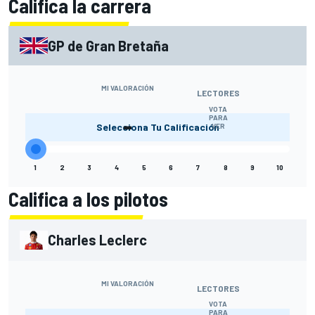
Califica la carrera
GP de Gran Bretaña
MI VALORACIÓN
LECTORES
VOTA
-
PARA
Selecciona Tu Calificación
VER
1
2
3
4
5
6
7
8
9
10
Califica a los pilotos
Charles Leclerc
MI VALORACIÓN
LECTORES
VOTA
PARA