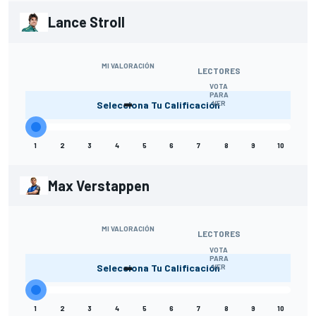
Lance Stroll
MI VALORACIÓN
LECTORES
VOTA
-
PARA
Selecciona Tu Calificación
VER
1
2
3
4
5
6
7
8
9
10
Max Verstappen
MI VALORACIÓN
LECTORES
VOTA
-
PARA
Selecciona Tu Calificación
VER
1
2
3
4
5
6
7
8
9
10