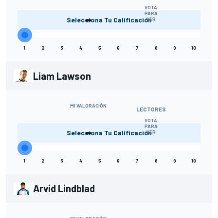
VOTA
-
PARA
Selecciona Tu Calificación
VER
1
2
3
4
5
6
7
8
9
10
Liam Lawson
MI VALORACIÓN
LECTORES
VOTA
-
PARA
Selecciona Tu Calificación
VER
1
2
3
4
5
6
7
8
9
10
Arvid Lindblad