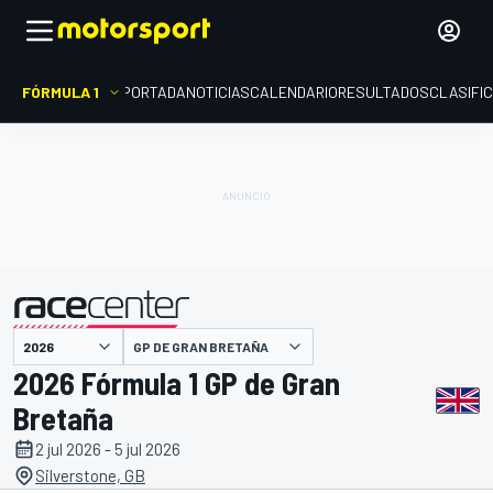
FÓRMULA 1
PORTADA
NOTICIAS
CALENDARIO
RESULTADOS
CLASIFI
GP DE GRAN BRETAÑA
presentado por
2026 Fórmula 1 GP de Gran
Bretaña
2 jul 2026 - 5 jul 2026
Silverstone, GB