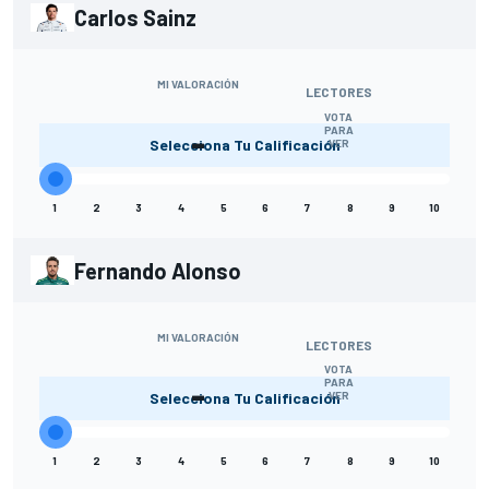
Carlos Sainz
MI VALORACIÓN
LECTORES
VOTA
-
PARA
Selecciona Tu Calificación
VER
1
2
3
4
5
6
7
8
9
10
Fernando Alonso
MI VALORACIÓN
LECTORES
VOTA
-
PARA
Selecciona Tu Calificación
VER
1
2
3
4
5
6
7
8
9
10