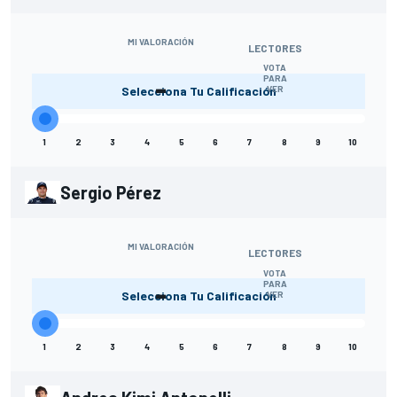
MI VALORACIÓN
LECTORES
VOTA
-
PARA
Selecciona Tu Calificación
VER
1
2
3
4
5
6
7
8
9
10
Sergio Pérez
MI VALORACIÓN
LECTORES
VOTA
-
PARA
Selecciona Tu Calificación
VER
1
2
3
4
5
6
7
8
9
10