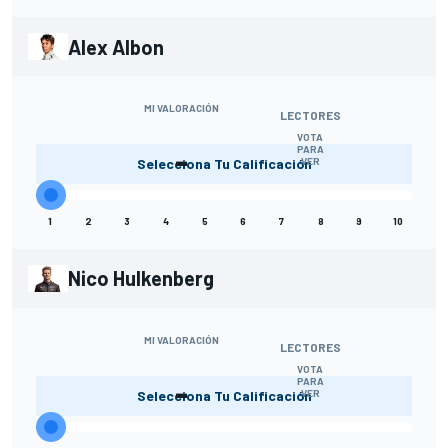
Alex Albon
MI VALORACIÓN
LECTORES
VOTA
-
PARA
Selecciona Tu Calificación
VER
1
2
3
4
5
6
7
8
9
10
Nico Hulkenberg
MI VALORACIÓN
LECTORES
VOTA
-
PARA
Selecciona Tu Calificación
VER