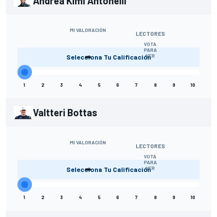
Andrea Kimi Antonelli
MI VALORACIÓN
LECTORES
VOTA
-
PARA
Selecciona Tu Calificación
VER
1
2
3
4
5
6
7
8
9
10
Valtteri Bottas
MI VALORACIÓN
LECTORES
VOTA
-
PARA
Selecciona Tu Calificación
VER
1
2
3
4
5
6
7
8
9
10