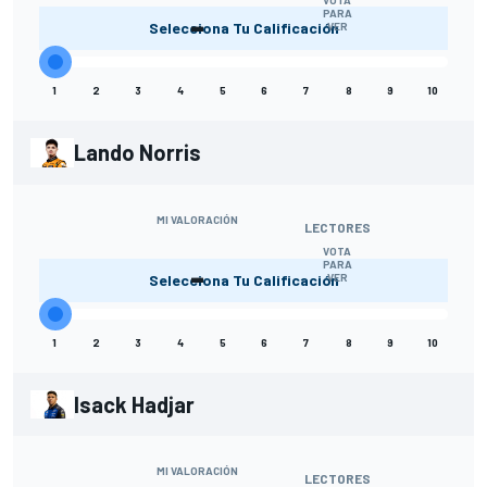
-
PARA
Selecciona Tu Calificación
VER
1
2
3
4
5
6
7
8
9
10
Lando Norris
MI VALORACIÓN
LECTORES
VOTA
-
PARA
Selecciona Tu Calificación
VER
1
2
3
4
5
6
7
8
9
10
Isack Hadjar
MI VALORACIÓN
LECTORES