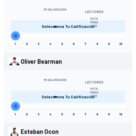
MI VALORACIÓN
LECTORES
VOTA
-
PARA
Selecciona Tu Calificación
VER
1
2
3
4
5
6
7
8
9
10
Oliver Bearman
MI VALORACIÓN
LECTORES
VOTA
-
PARA
Selecciona Tu Calificación
VER
1
2
3
4
5
6
7
8
9
10
Esteban Ocon