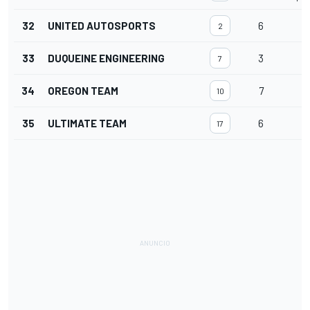
32
UNITED AUTOSPORTS
6
2
33
DUQUEINE ENGINEERING
3
7
34
OREGON TEAM
7
10
35
ULTIMATE TEAM
6
17