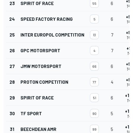
+9.
23
SPIRIT OF RACE
6
55
1'42
+9.
24
SPEED FACTORY RACING
6
5
1'42
+9.
25
INTER EUROPOL COMPETITION
7
13
1'42
+9.
26
GPC MOTORSPORT
7
4
1'43
+9.
27
JMW MOTORSPORT
6
66
1'43
+9.
28
PROTON COMPETITION
4
77
1'43
+10
29
SPIRIT OF RACE
6
51
1'43
+10
30
TF SPORT
5
90
1'44
+10
31
BEECHDEAN AMR
5
99
1'44