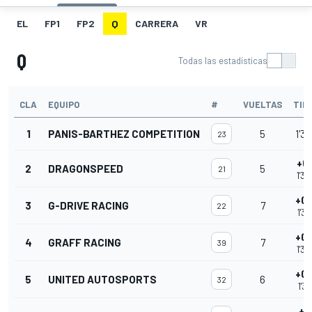
EL
FP1
FP2
Q
CARRERA
VR
Q
Todas las estadísticas
CLA
EQUIPO
#
VUELTAS
TIE
1
PANIS-BARTHEZ COMPETITION
5
1'33
23
+0.
2
DRAGONSPEED
5
21
1'34
+0.
3
G-DRIVE RACING
7
22
1'34
+0.
4
GRAFF RACING
7
39
1'34
+0.
5
UNITED AUTOSPORTS
6
32
1'34
+1.