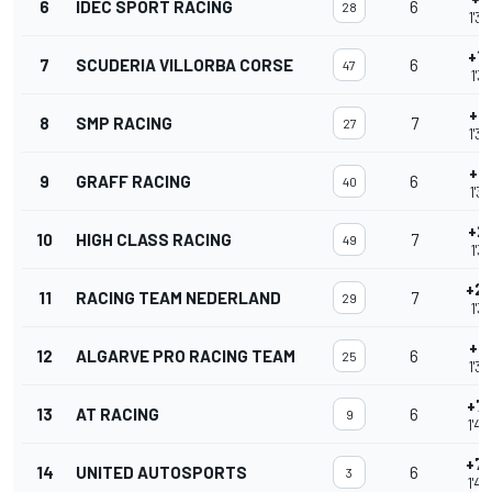
6
IDEC SPORT RACING
6
28
1'34
+1.
7
SCUDERIA VILLORBA CORSE
6
47
1'35
+1.
8
SMP RACING
7
27
1'35
+1.
9
GRAFF RACING
6
40
1'35
+2.
10
HIGH CLASS RACING
7
49
1'35
+2.
11
RACING TEAM NEDERLAND
7
29
1'36
+2.
12
ALGARVE PRO RACING TEAM
6
25
1'36
+7.
13
AT RACING
6
9
1'40
+7.
14
UNITED AUTOSPORTS
6
3
1'40