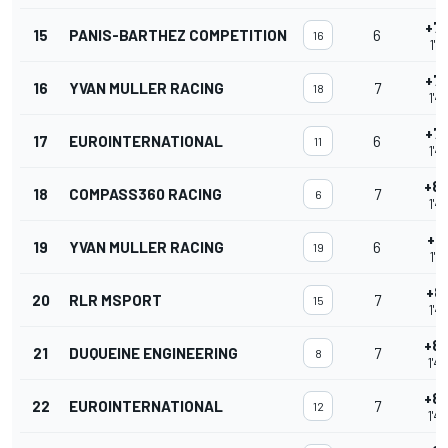
+7.
15
PANIS-BARTHEZ COMPETITION
6
16
1'41
+7.
16
YVAN MULLER RACING
7
18
1'41
+7.
17
EUROINTERNATIONAL
6
11
1'41
+8.
18
COMPASS360 RACING
7
6
1'41
+8.
19
YVAN MULLER RACING
6
19
1'41
+8.
20
RLR MSPORT
7
15
1'41
+8.
21
DUQUEINE ENGINEERING
7
8
1'42
+8.
22
EUROINTERNATIONAL
7
12
1'42