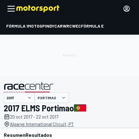
FÓRMULA 1
MOTOGP
INDYCAR
WRC
WEC
FÓRMULA E
PORTIMAO
presentado por
2017 ELMS Portimao
20 oct 2017 - 22 oct 2017
Algarve International Circuit, PT
Resumen
Resultados