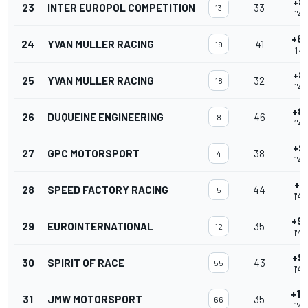
+8
23
INTER EUROPOL COMPETITION
33
13
1'4
+8
24
YVAN MULLER RACING
41
19
1'4
+8
25
YVAN MULLER RACING
32
18
1'4
+8
26
DUQUEINE ENGINEERING
46
8
1'4
+9
27
GPC MOTORSPORT
38
4
1'4
+9
28
SPEED FACTORY RACING
44
5
1'4
+9
29
EUROINTERNATIONAL
35
12
1'4
+9
30
SPIRIT OF RACE
43
55
1'4
+10
31
JMW MOTORSPORT
35
66
1'4