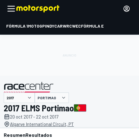
FÓRMULA 1
MOTOGP
INDYCAR
WRC
WEC
FÓRMULA E
PORTIMAO
presentado por
2017 ELMS Portimao
20 oct 2017 - 22 oct 2017
Algarve International Circuit, PT
Resumen
Resultados