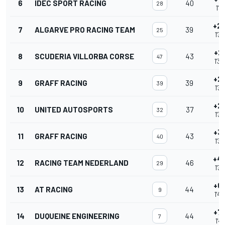
6
IDEC SPORT RACING
40
28
1'3
+2
7
ALGARVE PRO RACING TEAM
39
25
1'3
+2
8
SCUDERIA VILLORBA CORSE
43
47
1'3
+2
9
GRAFF RACING
39
39
1'3
+2
10
UNITED AUTOSPORTS
37
32
1'3
+3
11
GRAFF RACING
43
40
1'3
+4
12
RACING TEAM NEDERLAND
46
29
1'3
+6
13
AT RACING
44
9
1'4
+7
14
DUQUEINE ENGINEERING
44
7
1'4