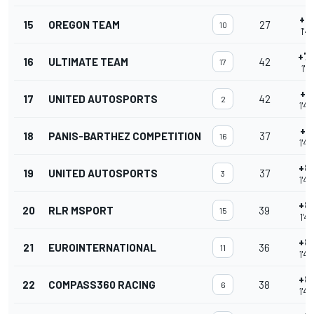
+7
15
OREGON TEAM
27
10
1'4
+7
16
ULTIMATE TEAM
42
17
1'4
+7
17
UNITED AUTOSPORTS
42
2
1'4
+8
18
PANIS-BARTHEZ COMPETITION
37
16
1'4
+8
19
UNITED AUTOSPORTS
37
3
1'4
+8
20
RLR MSPORT
39
15
1'4
+8
21
EUROINTERNATIONAL
36
11
1'4
+8
22
COMPASS360 RACING
38
6
1'4