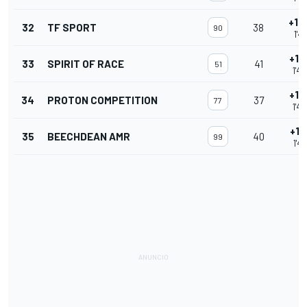
+10
32
TF SPORT
38
90
1'4
+10
33
SPIRIT OF RACE
41
51
1'4
+10
34
PROTON COMPETITION
37
77
1'4
+11
35
BEECHDEAN AMR
40
99
1'4