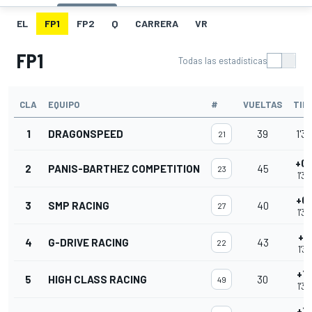
EL
FP1
FP2
Q
CARRERA
VR
FP1
Todas las estadísticas
CLA
EQUIPO
#
VUELTAS
TIE
1
DRAGONSPEED
39
1'3
21
+0
2
PANIS-BARTHEZ COMPETITION
45
23
1'3
+0
3
SMP RACING
40
27
1'3
+1
4
G-DRIVE RACING
43
22
1'3
+1
5
HIGH CLASS RACING
30
49
1'3
+1