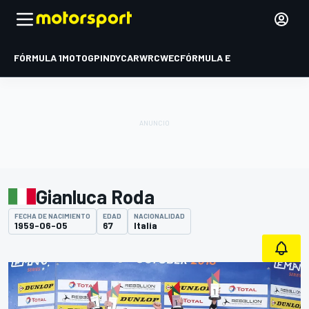
FÓRMULA 1
MOTOGP
INDYCAR
WRC
WEC
FÓRMULA E
Gianluca Roda
FECHA DE NACIMIENTO
EDAD
NACIONALIDAD
1959-06-05
67
Italia