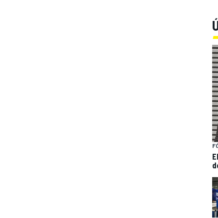
Ú
F
E
d