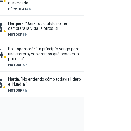
el mercado
FÓRMULA 1
3 h
3
.
Márquez: "Ganar otro título no me
cambiará la vida; a otros, sí"
MOTOGP
6 h
4
.
Pol Espargaró: "En principio vengo para
una carrera, ya veremos qué pasa en la
próxima"
MOTOGP
4 h
5
.
Martín: "No entiendo cómo todavía lidero
el Mundial"
MOTOGP
7 h