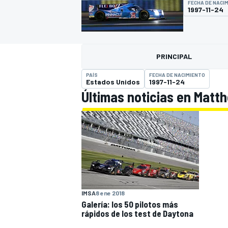
FECHA DE NACI
1997-11-24
INDYCAR
WRC
PRINCIPAL
PAÍS
FECHA DE NACIMIENTO
Estados Unidos
1997-11-24
Últimas noticias en Matt
WEC
FÓRMULA E
IMSA
8 ene 2018
Galería: los 50 pilotos más
rápidos de los test de Daytona