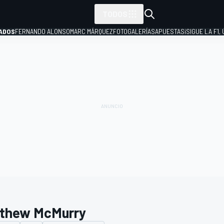
TODOS
ADOS
FERNANDO ALONSO
MARC MÁRQUEZ
FOTOGALERÍAS
APUESTAS
¡SIGUE LA F1,
P
thew McMurry