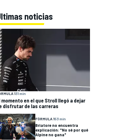
ltimas noticias
ÓRMULA 1
31 min
l momento en el que Stroll llegó a dejar
e disfrutar de las carreras
FÓRMULA 1
53 min
Briatore no encuentra
explicación: "No sé por qué
Alpine no gana"