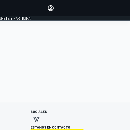
Haz que tu voz se escuche
comentando los artículos
 ÚNETE Y PARTICIPA!
INICIAR SESIÓN
EDICIÓN
ESPAÑA
SOCIALES
ESTAMOS EN CONTACTO