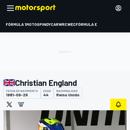
FÓRMULA 1
MOTOGP
INDYCAR
WRC
WEC
FÓRMULA E
Christian England
FECHA DE NACIMIENTO
EDAD
NACIONALIDAD
1981-09-26
44
Reino Unido