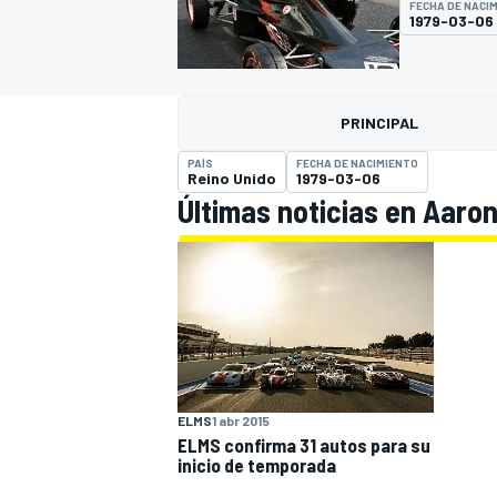
FECHA DE NACI
1979-03-06
INDYCAR
WRC
PRINCIPAL
PAÍS
FECHA DE NACIMIENTO
Reino Unido
1979-03-06
Últimas noticias en Aaro
WEC
FÓRMULA E
ELMS
1 abr 2015
ELMS confirma 31 autos para su
inicio de temporada