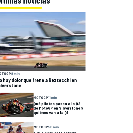
ltimas noticias
OTOGP
8 min
o hay dolor que frene a Bezzecchi en
ilverstone
MOTOGP
11 min
Qué pilotos pasan a la Q2
de MotoGP en Silverstone y
quiénes van a la Q1
MOTOGP
58 min
A qué hora es la carrera