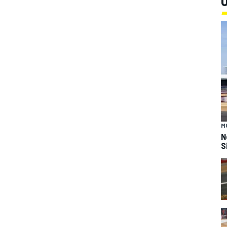
Ú
M
N
S