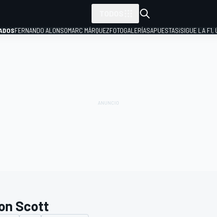
TODOS
ADOS
FERNANDO ALONSO
MARC MÁRQUEZ
FOTOGALERÍAS
APUESTAS
¡SIGUE LA F1,
P
on Scott