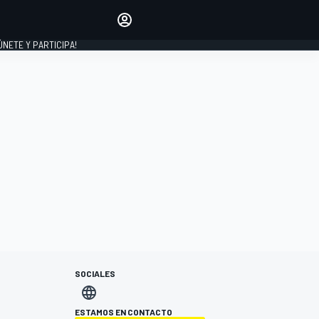
Haz que tu voz se escuche
comentando los artículos
 ÚNETE Y PARTICIPA!
INICIAR SESIÓN
EDICIÓN
ESPAÑA
SOCIALES
ESTAMOS EN CONTACTO