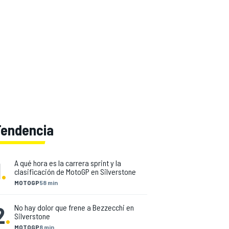
Tendencia
1
.
A qué hora es la carrera sprint y la
clasificación de MotoGP en Silverstone
MOTOGP
58 min
2
.
No hay dolor que frene a Bezzecchi en
Silverstone
MOTOGP
8 min