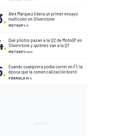
3
.
Alex Márquez lidera un primer ensayo
multicolor en Silverstone
MOTOGP
4 h
4
.
Qué pilotos pasan a la Q2 de MotoGP en
Silverstone y quiénes van a la Q1
MOTOGP
11 min
5
.
Cuando cualquiera podía correr en F1: la
época que la comercialización borró
FÓRMULA 1
6 h